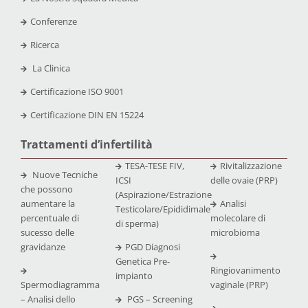
Conferenze
Ricerca
La Clinica
Certificazione
ISO 9001
Certificazione
DIN EN 15224
Trattamenti d’infertilità
TESA-TESE FIV,
Rivitalizzazione
Nuove Tecniche
ICSI
delle ovaie (PRP)
che possono
(Aspirazione/Estrazione
aumentare la
Analisi
Testicolare/Epididimale
percentuale di
molecolare di
di sperma)
sucesso delle
microbioma
gravidanze
PGD Diagnosi
Genetica Pre-
Ringiovanimento
impianto
Spermodiagramma
vaginale (PRP)
– Analisi dello
PGS – Screening