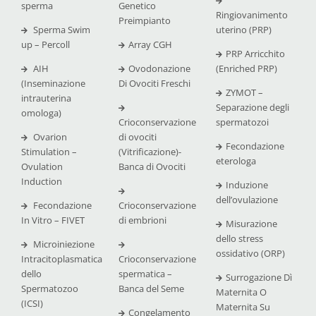
sperma
Genetico
Ringiovanimento
Preimpianto
Sperma Swim
uterino (PRP)
up – Percoll
Array CGH
PRP Arricchito
AIH
Ovodonazione
(Enriched PRP)
(Inseminazione
Di Ovociti Freschi
ZYMOT –
intrauterina
Separazione degli
omologa)
Crioconservazione
spermatozoi
Ovarion
di ovociti
Fecondazione
Stimulation –
(Vitrificazione)-
eterologa
Ovulation
Banca di Ovociti
Induction
Induzione
dell’ovulazione
Fecondazione
Crioconservazione
In Vitro – FIVET
di embrioni
Misurazione
dello stress
Microiniezione
ossidativo (ORP)
Intracitoplasmatica
Crioconservazione
dello
spermatica –
Surrogazione Dì
Spermatozoo
Banca del Seme
Maternita O
(ICSI)
Maternita Su
Congelamento