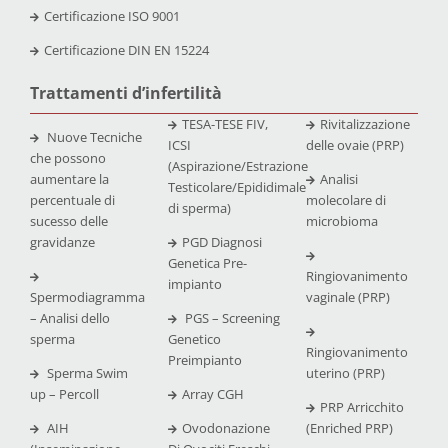
Certificazione
ISO 9001
Certificazione
DIN EN 15224
Trattamenti d’infertilità
TESA-TESE FIV,
Rivitalizzazione
Nuove Tecniche
ICSI
delle ovaie (PRP)
che possono
(Aspirazione/Estrazione
aumentare la
Analisi
Testicolare/Epididimale
percentuale di
molecolare di
di sperma)
sucesso delle
microbioma
gravidanze
PGD Diagnosi
Genetica Pre-
Ringiovanimento
impianto
Spermodiagramma
vaginale (PRP)
– Analisi dello
PGS – Screening
sperma
Genetico
Ringiovanimento
Preimpianto
Sperma Swim
uterino (PRP)
up – Percoll
Array CGH
PRP Arricchito
AIH
Ovodonazione
(Enriched PRP)