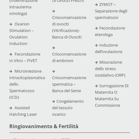
(Inseminazione
Di Ovociti Freschi
ZYMOT –
intrauterina
Separazione degli
omologa)
Crioconservazione
spermatozoi
Ovarion
di ovociti
Fecondazione
Stimulation –
(Vitrificazione)-
eterologa
Ovulation
Banca di Ovociti
Induction
Induzione
dell’ovulazione
Fecondazione
Crioconservazione
In Vitro – FIVET
di embrioni
Misurazione
dello stress
Microiniezione
ossidativo (ORP)
Intracitoplasmatica
Crioconservazione
dello
spermatica –
Surrogazione Dì
Spermatozoo
Banca del Seme
Maternita O
(ICSI)
Maternita Su
Congelamento
Commissione
Assisted
del tessuto
Hatching Laser
ovarico
Ringiovanimento & Fertilità