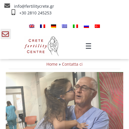
Skip
info@fertilitycrete.gr
to
+30 2810 245253
content
Home
Chi siamo
gle
☰
ding
Trattamenti d’infertilità
Home
»
Contatta ci
a
Ringiovanimento & Fertilità
IV Trattamenti
Info
Contatta ci