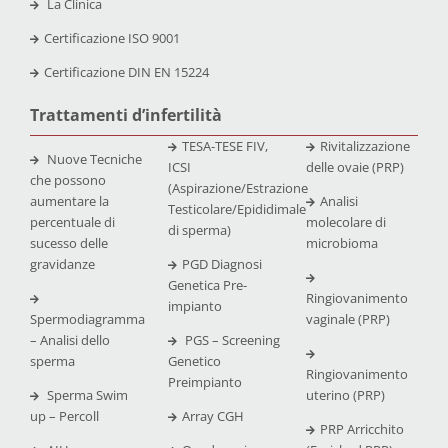
La Clinica
Certificazione
ISO 9001
Certificazione
DIN EN 15224
Trattamenti d’infertilità
TESA-TESE FIV,
Rivitalizzazione
Nuove Tecniche
ICSI
delle ovaie (PRP)
che possono
(Aspirazione/Estrazione
aumentare la
Analisi
Testicolare/Epididimale
percentuale di
molecolare di
di sperma)
sucesso delle
microbioma
gravidanze
PGD Diagnosi
Genetica Pre-
Ringiovanimento
impianto
Spermodiagramma
vaginale (PRP)
– Analisi dello
PGS – Screening
sperma
Genetico
Ringiovanimento
Preimpianto
Sperma Swim
uterino (PRP)
up – Percoll
Array CGH
PRP Arricchito