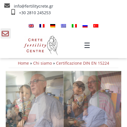
Skip
info@fertilitycrete.gr
to
+30 2810 245253
content
Home
Chi siamo
gle
☰
ding
Trattamenti d’infertilità
Home
»
Chi siamo
»
Certificazione DIN EN 15224
a
Ringiovanimento & Fertilità
IV Trattamenti
Info
Contatta ci