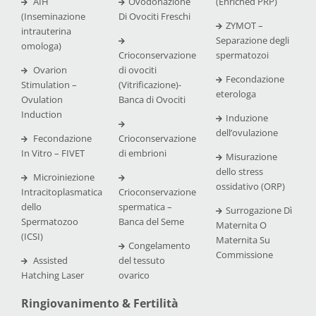
AIH
Ovodonazione
(Enriched PRP)
(Inseminazione
Di Ovociti Freschi
ZYMOT –
intrauterina
Separazione degli
omologa)
Crioconservazione
spermatozoi
Ovarion
di ovociti
Fecondazione
Stimulation –
(Vitrificazione)-
eterologa
Ovulation
Banca di Ovociti
Induction
Induzione
dell’ovulazione
Fecondazione
Crioconservazione
In Vitro – FIVET
di embrioni
Misurazione
dello stress
Microiniezione
ossidativo (ORP)
Intracitoplasmatica
Crioconservazione
dello
spermatica –
Surrogazione Dì
Spermatozoo
Banca del Seme
Maternita O
(ICSI)
Maternita Su
Congelamento
Commissione
Assisted
del tessuto
Hatching Laser
ovarico
Ringiovanimento & Fertilità