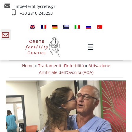
Skip
info@fertilitycrete.gr
to
+30 2810 245253
content
Home
Chi siamo
gle
☰
ding
Trattamenti d’infertilità
Home
»
Trattamenti d’infertilità
»
Attivazione
a
Ringiovanimento & Fertilità
Artificiale dell’Ovocita (AOA)
IV Trattamenti
Info
Contatta ci