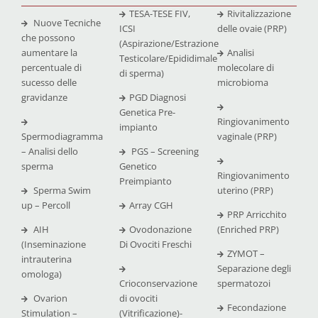
TESA-TESE FIV,
Rivitalizzazione
Nuove Tecniche
ICSI
delle ovaie (PRP)
che possono
(Aspirazione/Estrazione
aumentare la
Analisi
Testicolare/Epididimale
percentuale di
molecolare di
di sperma)
sucesso delle
microbioma
gravidanze
PGD Diagnosi
Genetica Pre-
Ringiovanimento
impianto
Spermodiagramma
vaginale (PRP)
– Analisi dello
PGS – Screening
sperma
Genetico
Ringiovanimento
Preimpianto
Sperma Swim
uterino (PRP)
up – Percoll
Array CGH
PRP Arricchito
AIH
Ovodonazione
(Enriched PRP)
(Inseminazione
Di Ovociti Freschi
ZYMOT –
intrauterina
Separazione degli
omologa)
Crioconservazione
spermatozoi
Ovarion
di ovociti
Fecondazione
Stimulation –
(Vitrificazione)-