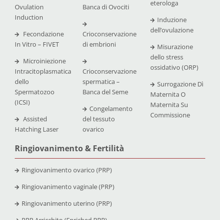
eterologa
Ovulation
Banca di Ovociti
Induction
Induzione
dell’ovulazione
Fecondazione
Crioconservazione
In Vitro – FIVET
di embrioni
Misurazione
dello stress
Microiniezione
ossidativo (ORP)
Intracitoplasmatica
Crioconservazione
dello
spermatica –
Surrogazione Dì
Spermatozoo
Banca del Seme
Maternita O
(ICSI)
Maternita Su
Congelamento
Commissione
Assisted
del tessuto
Hatching Laser
ovarico
Ringiovanimento & Fertilità
Ringiovanimento ovarico (PRP)
Ringiovanimento vaginale (PRP)
Ringiovanimento uterino (PRP)