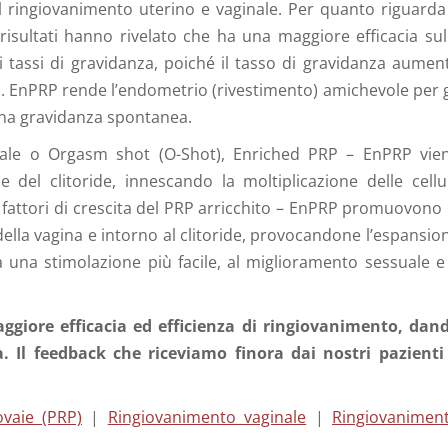
 ringiovanimento uterino e vaginale. Per quanto riguarda 
risultati hanno rivelato che ha una maggiore efficacia sul
 tassi di gravidanza, poiché il tasso di gravidanza aumen
. EnPRP rende l’endometrio (rivestimento) amichevole per g
una gravidanza spontanea.
nale o Orgasm shot (O-Shot), Enriched PRP – EnPRP vie
e del clitoride, innescando la moltiplicazione delle cellu
. I fattori di crescita del PRP arricchito – EnPRP promuovono 
della vagina e intorno al clitoride, provocandone l’espansio
a una stimolazione più facile, al miglioramento sessuale e
giore efficacia ed efficienza di ringiovanimento, dan
à. Il feedback che riceviamo finora dai nostri pazienti
ovaie (PRP)
|
Ringiovanimento vaginale
|
Ringiovanimen