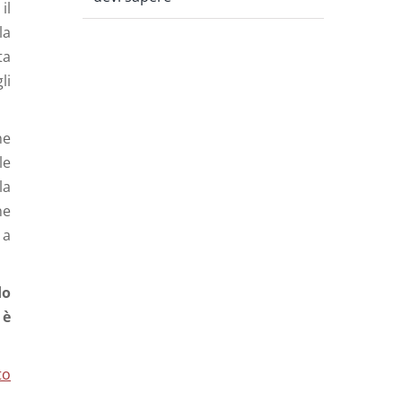
il
la
ta
li
ne
le
la
ne
 a
do
 è
to