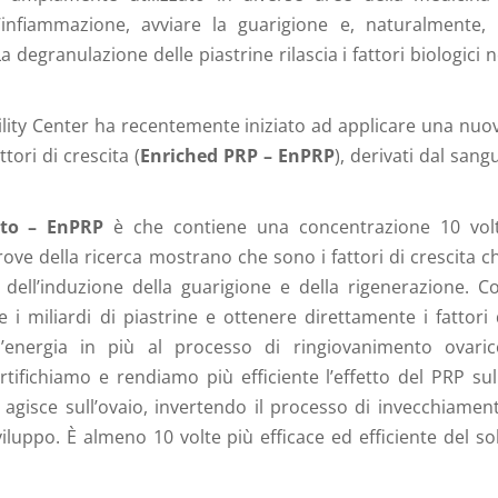
 l’infiammazione, avviare la guarigione e, naturalmente, 
 degranulazione delle piastrine rilascia i fattori biologici n
rtility Center ha recentemente iniziato ad applicare una nuo
tori di crescita (
Enriched PRP – EnPRP
), derivati dal sang
ito – EnPRP
è che contiene una concentrazione 10 vol
prove della ricerca mostrano che sono i fattori di crescita c
i dell’induzione della guarigione e della rigenerazione. C
i miliardi di piastrine e ottenere direttamente i fattori 
n’energia in più al processo di ringiovanimento ovaric
tifichiamo e rendiamo più efficiente l’effetto del PRP sul
 agisce sull’ovaio, invertendo il processo di invecchiamen
sviluppo. È almeno 10 volte più efficace ed efficiente del so