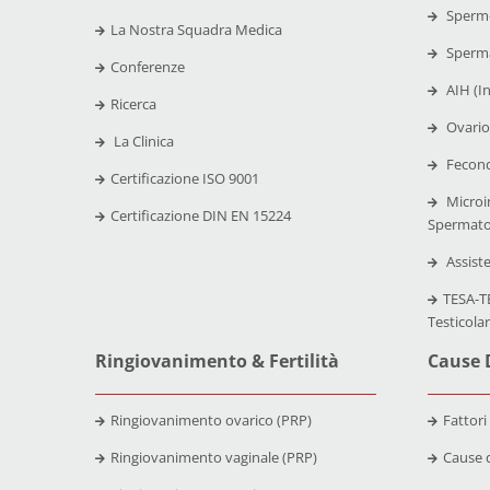
Spermo
La Nostra Squadra Medica
Sperma
Conferenze
AIH (I
Ricerca
Ovario
La Clinica
Fecond
Certificazione
ISO 9001
Microi
Certificazione
DIN EN 15224
Spermato
Assist
TESA-TE
Testicola
Ringiovanimento & Fertilità
Cause D
Ringiovanimento ovarico (PRP)
Fattori
Ringiovanimento vaginale (PRP)
Cause d