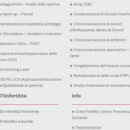
diagramma – Analisi dello sperma
Array CGH
 Swim up – Percoll
Ovodonazione Di Ovociti Freschi
nseminazione intrauterina omologa)
Crioconservazione di ovociti
(Vitrificazione)- Banca di Ovociti
n Stimulation – Ovulation Induction
Crioconservazione di embrioni
azione In Vitro – FIVET
Crioconservazione spermatica – 
niezione Intracitoplasmatica dello
Seme
zoo (ICSI)
Congelamento del tessuto ovari
ed Hatching Laser
Rivitalizzazione delle ovaie (PRP)
SE FIV, ICSI (Aspirazione/Estrazione
re/Epididimale di sperma)
Analisi molecolare di microbiom
’Iinfertilita
Info
 Dì Infertilità Femminile
Crete Fertility Centre, Percentual
Successo
’infertilità maschile
Testimonianze