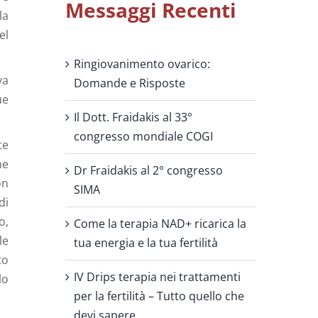
Messaggi Recenti
la
el
Ringiovanimento ovarico:
va
Domande e Risposte
ue
Il Dott. Fraidakis al 33°
congresso mondiale COGI
te
he
Dr Fraidakis al 2° congresso
on
SIMA
di
o,
Come la terapia NAD+ ricarica la
le
tua energia e la tua fertilità
to
IV Drips terapia nei trattamenti
lo
per la fertilità – Tutto quello che
devi sapere