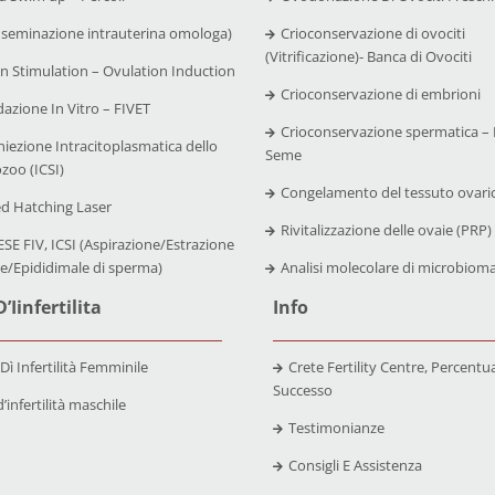
nseminazione intrauterina omologa)
Crioconservazione di ovociti
(Vitrificazione)- Banca di Ovociti
n Stimulation – Ovulation Induction
Crioconservazione di embrioni
azione In Vitro – FIVET
Crioconservazione spermatica – 
niezione Intracitoplasmatica dello
Seme
zoo (ICSI)
Congelamento del tessuto ovari
ed Hatching Laser
Rivitalizzazione delle ovaie (PRP)
SE FIV, ICSI (Aspirazione/Estrazione
re/Epididimale di sperma)
Analisi molecolare di microbiom
’Iinfertilita
Info
 Dì Infertilità Femminile
Crete Fertility Centre, Percentual
Successo
’infertilità maschile
Testimonianze
Consigli E Assistenza