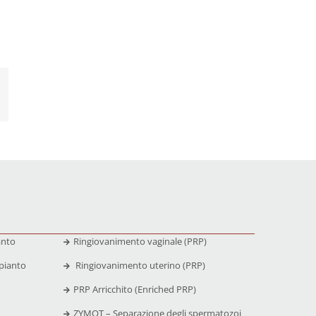
anto
Ringiovanimento vaginale (PRP)
pianto
Ringiovanimento uterino (PRP)
PRP Arricchito (Enriched PRP)
ZYMOT – Separazione degli spermatozoi