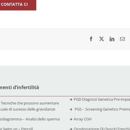
CONTATTA CI
enti d’infertilità
PGD Diagnosi Genetica Pre-impi
 Tecniche che possono aumentare
tuale di sucesso delle gravidanze
PGS – Screening Genetico Preim
diagramma – Analisi dello sperma
Array CGH
 Swim up – Percoll
Ovodonazione Di Ovociti Freschi