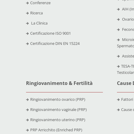
Conferenze
AIH (I
Ricerca
Ovario
La Clinica
Fecond
Certificazione
ISO 9001
Microi
Certificazione
DIN EN 15224
Spermato
Assist
TESA-TE
Testicola
Ringiovanimento & Fertilità
Cause D
Ringiovanimento ovarico (PRP)
Fattori
Ringiovanimento vaginale (PRP)
Cause d
Ringiovanimento uterino (PRP)
PRP Arricchito (Enriched PRP)