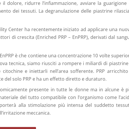
il dolore, ridurre l’infiammazione, avviare la guarigione 
ento dei tessuti. La degranulazione delle piastrine rilascia
rtility Center ha recentemente iniziato ad applicare una nuo
attori di crescita (Enriched PRP – EnPRP), derivati dal sang
– EnPRP è che contiene una concentrazione 10 volte superio
ova tecnica, siamo riusciti a rompere i miliardi di piastrine
 citochine e iniettarli nell’area sofferente. PRP arricchito
te del solo PRP e ha un effetto diretto e duraturo.
tomicamente presente in tutte le donne ma in alcune è p
materiale del tutto compatibile con l’organismo come l’aci
porterà alla stimolazione più intensa del suddetto tessu
l’irritazione meccanica.