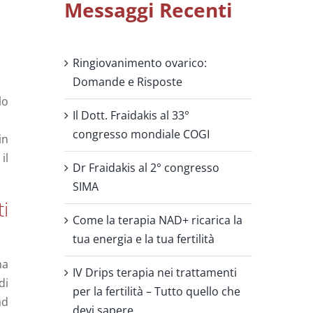
Messaggi Recenti
Ringiovanimento ovarico:
Domande e Risposte
lo
Il Dott. Fraidakis al 33°
congresso mondiale COGI
in
il
Dr Fraidakis al 2° congresso
SIMA
i
Come la terapia NAD+ ricarica la
tua energia e la tua fertilità
ma
IV Drips terapia nei trattamenti
di
per la fertilità – Tutto quello che
ad
devi sapere