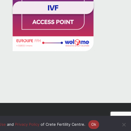
Use
and
Privacy Policy
of Crete Fertility Centre.
Ok