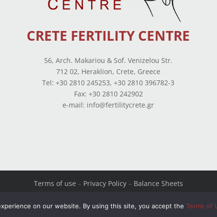
CRETE FERTILITY CENTRE
56, Arch. Makariou & Sof. Venizelou Str.
712 02, Heraklion, Crete, Greece
Tel: +30 2810 245253, +30 2810 396782-3
Fax: +30 2810 242902
e-mail: info@fertilitycrete.gr
Terms of use
–
Privacy Policy
–
Balance Sheets
© Copyright 2026 All Rights Reserved. Powered by
OpenIT
xperience on our website. By using this site, you accept the
Terms of 