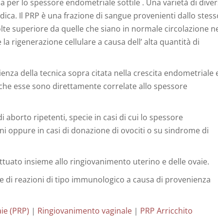
a per lo spessore endometriale sottile . Una varietà di diver
ica. Il PRP è una frazione di sangue provenienti dallo stess
olte superiore da quelle che siano in normale circolazione n
la rigenerazione cellulare a causa dell’ alta quantità di
ienza della tecnica sopra citata nella crescita endometriale 
 che esse sono direttamente correlate allo spessore
 aborto ripetenti, specie in casi di cui lo spessore
 oppure in casi di donazione di ovociti o su sindrome di
tuato insieme allo ringiovanimento uterino e delle ovaie.
 e di reazioni di tipo immunologico a causa di provenienza
aie (PRP)
|
Ringiovanimento vaginale
|
PRP Arricchito