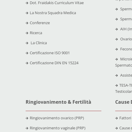
Dot. Fraidakis Curriculum Vitae
Spermo
La Nostra Squadra Medica
Sperma
Conferenze
AIH (I
Ricerca
Ovario
La Clinica
Fecond
Certificazione
ISO 9001
Microi
Certificazione
DIN EN 15224
Spermato
Assist
TESA-TE
Testicola
Ringiovanimento & Fertilità
Cause D
Ringiovanimento ovarico (PRP)
Fattori
Ringiovanimento vaginale (PRP)
Cause d