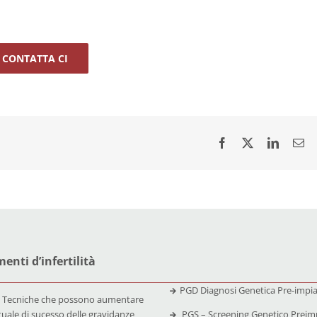
CONTATTA CI
enti d’infertilità
PGD Diagnosi Genetica Pre-impi
 Tecniche che possono aumentare
tuale di sucesso delle gravidanze
PGS – Screening Genetico Preim