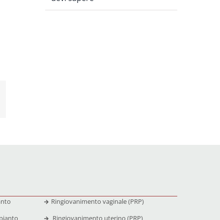
anto
Ringiovanimento vaginale (PRP)
pianto
Ringiovanimento uterino (PRP)