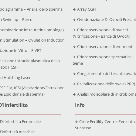
diagramma – Analisi dello sperma
Array CGH
 Swim up – Percoll
Ovodonazione Di Ovociti Freschi
nseminazione intrauterina omologa)
Crioconservazione di ovociti
(Vitrificazione)- Banca di Ovociti
n Stimulation – Ovulation Induction
Crioconservazione di embrioni
azione In Vitro – FIVET
Crioconservazione spermatica – 
niezione Intracitoplasmatica dello
Seme
zoo (ICSI)
Congelamento del tessuto ovari
ed Hatching Laser
Rivitalizzazione delle ovaie (PRP)
SE FIV, ICSI (Aspirazione/Estrazione
re/Epididimale di sperma)
Analisi molecolare di microbiom
’Iinfertilita
Info
 Dì Infertilità Femminile
Crete Fertility Centre, Percentual
Successo
’infertilità maschile