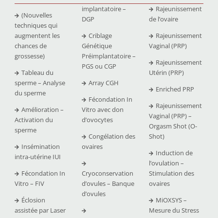
implantatoire –
Rajeunissement
(Nouvelles
DGP
de l’ovaire
techniques qui
augmentent les
Criblage
Rajeunissement
chances de
Génétique
Vaginal (PRP)
grossesse)
Préimplantatoire –
Rajeunissement
PGS ou CGP
Tableau du
Utérin (PRP)
sperme – Analyse
Array CGH
Enriched PRP
du sperme
Fécondation In
Rajeunissement
Amélioration –
Vitro avec don
Vaginal (PRP) –
Activation du
d’ovocytes
Orgasm Shot (O-
sperme
Congélation des
Shot)
Insémination
ovaires
Induction de
intra-utérine IUI
l’ovulation –
Fécondation In
Cryoconservation
Stimulation des
Vitro – FIV
d’ovules – Banque
ovaires
d’ovules
Éclosion
MiOXSYS –
assistée par Laser
Mesure du Stress