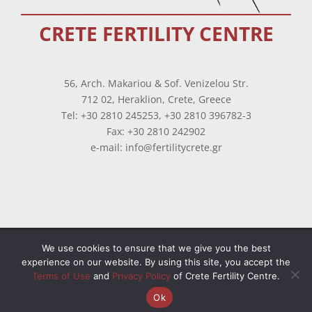
CRETE FERTILITY CENTRE
56, Arch. Makariou & Sof. Venizelou Str.
712 02, Heraklion, Crete, Greece
Tel: +30 2810 245253, +30 2810 396782-3
Fax: +30 2810 242902
e-mail: info@fertilitycrete.gr
Terms of use
–
Privacy Policy
–
Balance Sheets
We use cookies to ensure that we give you the best
experience on our website. By using this site, you accept the
© Copyright 2026 All Rights Reserved. Powered by
Terms of Use
and
Privacy Policy
of Crete Fertility Centre.
OpenIT
Ok