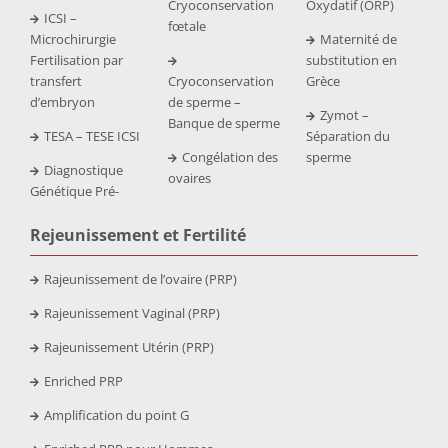
Cryoconservation
Oxydatif (ORP)
ICSI –
fœtale
Microchirurgie
Maternité de
Fertilisation par
substitution en
transfert
Cryoconservation
Grèce
d’embryon
de sperme –
Zymot –
Banque de sperme
TESA – TESE ICSI
Séparation du
Congélation des
sperme
Diagnostique
ovaires
Génétique Pré-
Rejeunissement et Fertilit
é
Rajeunissement de l’ovaire (PRP)
Rajeunissement Vaginal (PRP)
Rajeunissement Utérin (PRP)
Enriched PRP
Amplification du point G