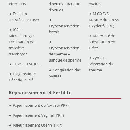
Vitro – FIV
d’ovules – Banque
ovaires
d’ovules
Éclosion
MiOXSYS –
assistée par Laser
Mesure du Stress
Cryoconservation
Oxydatif (ORP)
ICSI –
fœtale
Microchirurgie
Maternité de
Fertilisation par
substitution en
transfert
Cryoconservation
Grèce
d’embryon
de sperme –
Zymot –
Banque de sperme
TESA – TESE ICSI
Séparation du
Congélation des
sperme
Diagnostique
ovaires
Génétique Pré-
Rejeunissement et Fertilit
é
Rajeunissement de l’ovaire (PRP)
Rajeunissement Vaginal (PRP)
Rajeunissement Utérin (PRP)