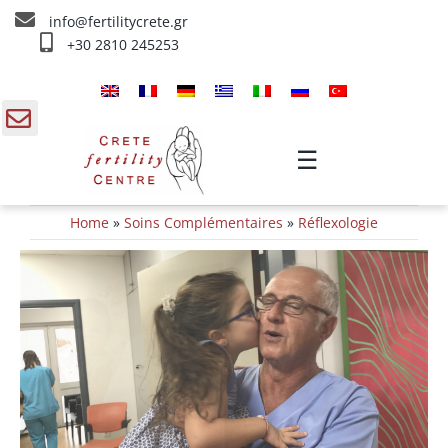
Skip
info@fertilitycrete.gr
to
+30 2810 245253
content
Accueil
À propos de nous
gle
☰
ding
Fecondation traitements
Home
»
Soins Complémentaires
»
Réflexologie
a
Rajeunissement et Fertilité
IV traitements
Info
Contact