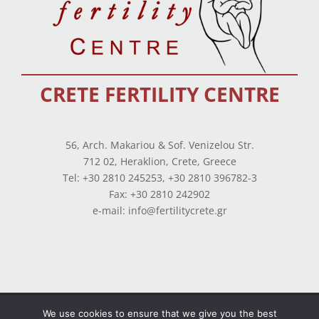
CRETE FERTILITY CENTRE
56, Arch. Makariou & Sof. Venizelou Str.
712 02, Heraklion, Crete, Greece
Tel: +30 2810 245253, +30 2810 396782-3
Fax: +30 2810 242902
e-mail: info@fertilitycrete.gr
Terms of use
–
Privacy Policy
–
Balance Sheets
We use cookies to ensure that we give you the best