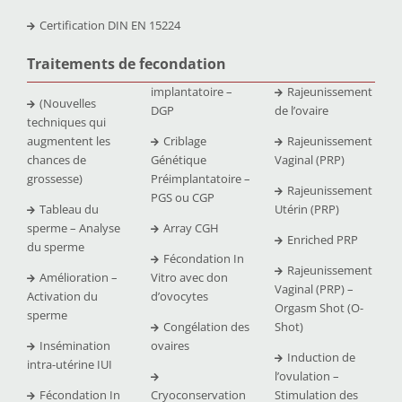
Certification DIN EN 15224
Traitements de fecondation
implantatoire –
Rajeunissement
(Nouvelles
DGP
de l’ovaire
techniques qui
augmentent les
Criblage
Rajeunissement
chances de
Génétique
Vaginal (PRP)
grossesse)
Préimplantatoire –
Rajeunissement
PGS ou CGP
Tableau du
Utérin (PRP)
sperme – Analyse
Array CGH
Enriched PRP
du sperme
Fécondation In
Rajeunissement
Amélioration –
Vitro avec don
Vaginal (PRP) –
Activation du
d’ovocytes
Orgasm Shot (O-
sperme
Congélation des
Shot)
Insémination
ovaires
Induction de
intra-utérine IUI
l’ovulation –
Fécondation In
Cryoconservation
Stimulation des