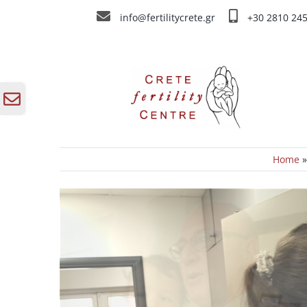
Skip
info@fertilitycrete.gr
+30 2810 24
to
content
Toggle
Sliding
Bar
Area
Home