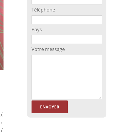
Téléphone
Pays
Votre message
té
in
té