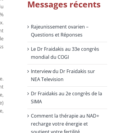
Messages récents
du
0%
x.
Rajeunissement ovarien –
nt
Questions et Réponses
le
ss
Le Dr Fraidakis au 33e congrès
mondial du COGI
Interview du Dr Fraidakis sur
e.
NEA Television
nt
Dr Fraidakis au 2e congrès de la
e,
SIMA
e)
e,
Comment la thérapie au NAD+
recharge votre énergie et
soutient votre fertilité