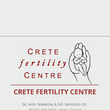
CRETE FERTILITY CENTRE
56, Arch. Makariou & Sof. Venizelou Str.
712 02, Heraklion, Crete, Greece