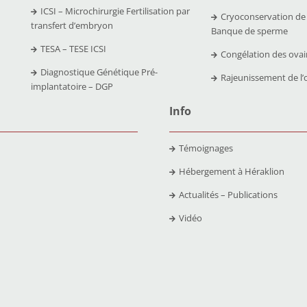
ICSI – Microchirurgie Fertilisation par
Cryoconservation de
transfert d’embryon
Banque de sperme
TESA – TESE ICSI
Congélation des ovai
Diagnostique Génétique Pré-
Rajeunissement de l’
implantatoire – DGP
Info
Témoignages
Hébergement à Héraklion
Actualités – Publications
Vidéo