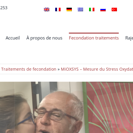
5253
Accueil
À propos de nous
Fecondation traitements
Raj
»
Traitements de fecondation
»
MiOXSYS – Mesure du Stress Oxydati