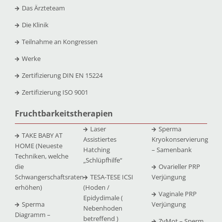
Das Ärzteteam
Die Klinik
Teilnahme an Kongressen
Werke
Zertifizierung DIN EN 15224
Zertifizierung ISO 9001
Fruchtbarkeitstherapien
Laser
Sperma
TAKE BABY AT
Assistiertes
Kryokonservierung
HOME (Neueste
Hatching
– Samenbank
Techniken, welche
„Schlüpfhilfe“
die
Ovarieller PRP
Schwangerschaftsraten
TESA-TESE ICSI
Verjüngung
erhöhen)
(Hoden /
Vaginale PRP
Epidydimale (
Sperma
Verjüngung
Nebenhoden
Diagramm –
betreffend )
ZyMot – Sperm