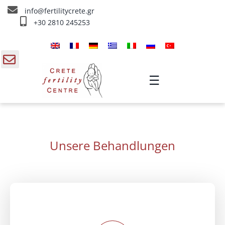
Skip
info@fertilitycrete.gr
to
+30 2810 245253
content
Home
Über uns
gle
☰
ding
Fruchtbarkeitstherapien
a
Verjüngung & Fruchtbarkeit
Unsere Behandlungen
IV Therapien
Info
Kontakt