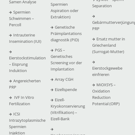
Samen Analyse
Spermien
Separation
Aspiration oder
Spermien
Extraktion)
Schwimmen –
Gebärmutterverjüngun
Percoll
Genetische
PRP
Präimplantations
Intrauterine
Ersatz mutter in
diagnostik (PID)
Insemination (IUI)
Griechenland
PGS –
(Surrogat-Mutter)
Genetisches
Eierstockstimulation
Screening vor der
– Eisprung
Eierstockgewebe
Implantation
Induktion
einfrieren
Array CGH
Angereicherten
MiOXSYS –
PRP
Eizellspende
Oxidation
IVF In Vitro
Reduction
Eizell-
Fertilization
Potential (ORP)
Kryokonservierung
(Vitrifikation) –
ICSI
Eizell-Bank
Intrazytoplasmische
Spermien
Injektion