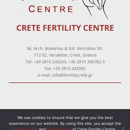
CRETE FERTILITY CENTRE
56, Arch. Makariou & Sof. Venizelou Str.
712 02, Heraklion, Crete, Greece
Tel: +30 2810 245253, +30 2810 396782-3
Fax: +30 2810 242902
e-mail: info@fertilitycrete.gr
Terms of use
–
Privacy Policy
–
Balance Sheets
We use cookies to ensure that we give you the best
experience on our website. By using this site, you accept the
© Copyright 2026 All Rights Reserved. Powered by
Terms of Use
and
Privacy Policy
of Crete Fertility Centre.