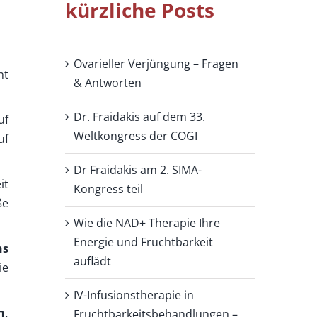
kürzliche Posts
Ovarieller Verjüngung – Fragen
ht
& Antworten
Dr. Fraidakis auf dem 33.
uf
Weltkongress der COGI
uf
Dr Fraidakis am 2. SIMA-
it
Kongress teil
ße
Wie die NAD+ Therapie Ihre
Energie und Fruchtbarkeit
ns
auflädt
ie
IV-Infusionstherapie in
n,
Fruchtbarkeitsbehandlungen –