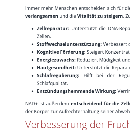
Immer mehr Menschen entscheiden sich für d
verlangsamen
und die
Vitalität zu steigern
. Z
Zellreparatur:
Unterstützt die DNA-Repa
Zellen.
Stoffwechselunterstützung:
Verbessert d
Kognitive Förderung:
Steigert Konzentrati
Energiezuwachs:
Reduziert Müdigkeit und
Hautgesundheit:
Unterstützt die Reparat
Schlafregulierung:
Hilft bei der Regu
Schlafqualität.
Entzündungshemmende Wirkung:
Verri
NAD+ ist außerdem
entscheidend für die Zel
der Körper zur Aufrechterhaltung seiner Abweh
Verbesserung der Fruch