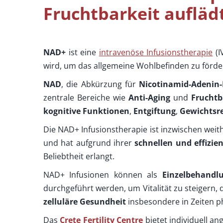
Fruchtbarkeit aufläd
NAD+
ist eine
intravenöse Infusionstherapie
(I
wird, um das allgemeine Wohlbefinden zu förde
NAD
, die Abkürzung für
Nicotinamid-Adenin-
zentrale Bereiche wie
Anti-Aging
und
Fruchtb
kognitive Funktionen
,
Entgiftung
,
Gewichtsr
Die NAD+ Infusionstherapie ist inzwischen weith
und hat aufgrund ihrer
schnellen und effizi
Beliebtheit erlangt.
NAD+ Infusionen können als
Einzelbehandl
durchgeführt werden, um Vitalität zu steigern,
zelluläre Gesundheit
insbesondere in Zeiten p
Das
Crete Fertility Centre
bietet individuell a