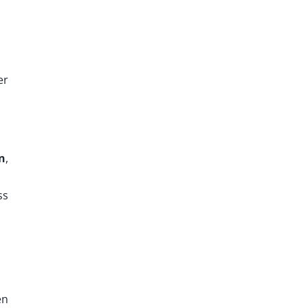
er
n
,
ss
en