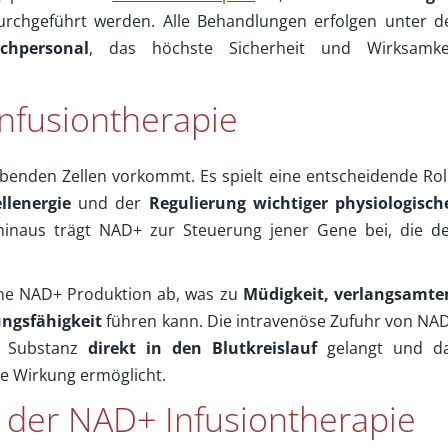
rchgeführt werden. Alle Behandlungen erfolgen unter d
chpersonal
, das höchste Sicherheit und Wirksamke
nfusiontherapie
lebenden Zellen vorkommt. Es spielt eine entscheidende Rol
lenergie
und der
Regulierung wichtiger physiologisch
hinaus trägt NAD+ zur Steuerung jener Gene bei, die d
ne NAD+ Produktion ab, was zu
Müdigkeit, verlangsamt
ungsfähigkeit
führen kann. Die intravenöse Zufuhr von NA
ie Substanz
direkt in den Blutkreislauf
gelangt und d
le Wirkung ermöglicht.
e der NAD+ Infusiontherapie