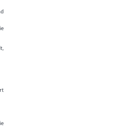
nd
ie
t,
rt
ie