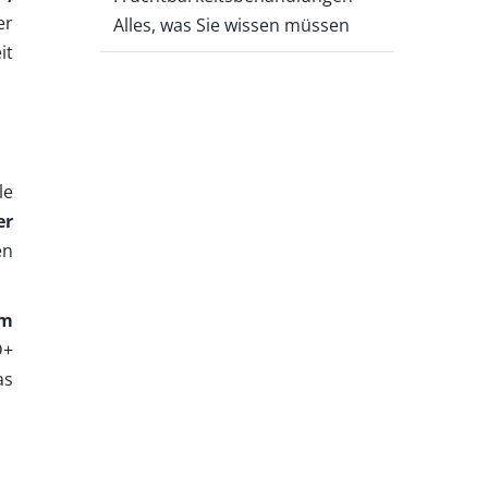
er
Alles, was Sie wissen müssen
it
le
er
en
em
D+
as