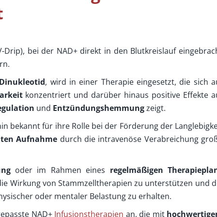
t
V-Drip), bei der NAD+ direkt in den Blutkreislauf eingebrac
rn.
Dinukleotid
, wird in einer Therapie eingesetzt, die sich a
arkeit
konzentriert und darüber hinaus positive Effekte a
egulation
und
Entzündungshemmung
zeigt.
in bekannt für ihre Rolle bei der Förderung der Langlebigke
enten Aufnahme
durch die intravenöse Verabreichung gro
ung
oder im Rahmen eines
regelmäßigen Therapiepla
 die Wirkung von Stammzelltherapien zu unterstützen und d
hysischer oder mentaler Belastung zu erhalten.
ngepasste NAD+
Infusionstherapien
an, die mit
hochwertige