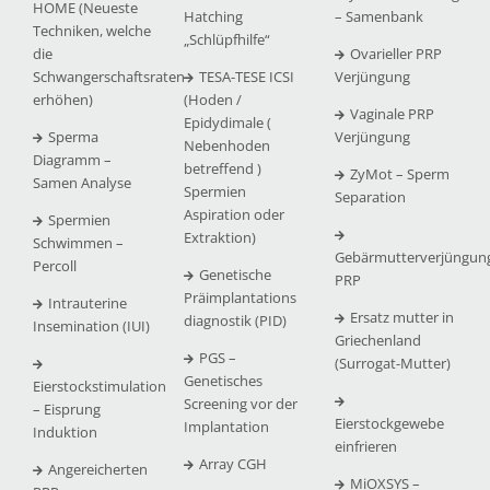
HOME (Neueste
Hatching
– Samenbank
Techniken, welche
„Schlüpfhilfe“
die
Ovarieller PRP
Schwangerschaftsraten
TESA-TESE ICSI
Verjüngung
erhöhen)
(Hoden /
Vaginale PRP
Epidydimale (
Sperma
Verjüngung
Nebenhoden
Diagramm –
betreffend )
ZyMot – Sperm
Samen Analyse
Spermien
Separation
Aspiration oder
Spermien
Extraktion)
Schwimmen –
Gebärmutterverjüngun
Percoll
Genetische
PRP
Präimplantations
Intrauterine
Ersatz mutter in
diagnostik (PID)
Insemination (IUI)
Griechenland
PGS –
(Surrogat-Mutter)
Genetisches
Eierstockstimulation
Screening vor der
– Eisprung
Eierstockgewebe
Implantation
Induktion
einfrieren
Array CGH
Angereicherten
MiOXSYS –