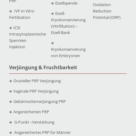
PRP
Eizellspende
Oxidation
IVF In Vitro
Reduction
Eizell-
Fertilization
Potential (ORP)
Kryokonservierung
(Vitrifikation) –
ICSI
Eizell-Bank
Intrazytoplasmische
Spermien
Injektion
Kryokonservierung
von Embryonen
Verjüngung & Fruchtbarkeit
Ovarieller PRP Verjüngung
Vaginale PRP Verjüngung
Gebärmutterverjüngung PRP
Angereicherten PRP
G-Punkt –
Verstärkung
Angereichertes PRP für Männer