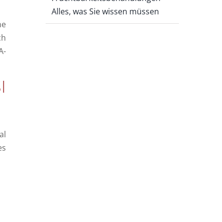
Alles, was Sie wissen müssen
ne
ch
A-
I
al
es