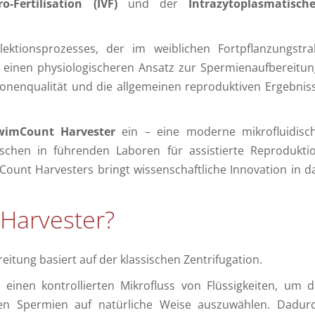
tro-Fertilisation (IVF)
und der
Intrazytoplasmatisch
ktionsprozesses, der im weiblichen Fortpflanzungstra
einen physiologischeren Ansatz zur Spermienaufbereitun
yonenqualität und die allgemeinen reproduktiven Ergebnis
wimCount Harvester
ein – eine moderne mikrofluidisc
ischen in führenden Laboren für assistierte Reprodukti
Count Harvesters bringt wissenschaftliche Innovation in d
Harvester?
itung basiert auf der klassischen Zentrifugation.
einen kontrollierten Mikrofluss von Flüssigkeiten, um d
sten Spermien auf natürliche Weise auszuwählen. Dadur