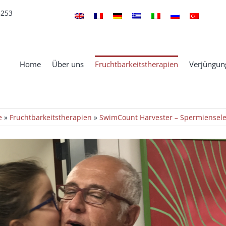
5253
Home
Über uns
Fruchtbarkeitstherapien
Verjüngung
e
»
Fruchtbarkeitstherapien
»
SwimCount Harvester – Spermiensele