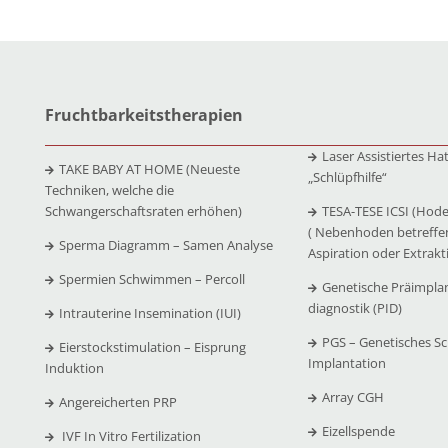
Fruchtbarkeitstherapien
Laser Assistiertes Ha
TAKE BABY AT HOME (Neueste
„Schlüpfhilfe“
Techniken, welche die
Schwangerschaftsraten erhöhen)
TESA-TESE ICSI (Hode
( Nebenhoden betreffe
Sperma Diagramm – Samen Analyse
Aspiration oder Extrakt
Spermien Schwimmen – Percoll
Genetische Präimpla
diagnostik (PID)
Intrauterine Insemination (IUI)
PGS – Genetisches Sc
Eierstockstimulation – Eisprung
Implantation
Induktion
Array CGH
Angereicherten PRP
Eizellspende
IVF In Vitro Fertilization