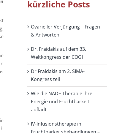
en
kürzliche Posts
kt
Ovarieller Verjüngung – Fragen
g,
& Antworten
se
Dr. Fraidakis auf dem 33.
he
Weltkongress der COGI
on
Dr Fraidakis am 2. SIMA-
as
Kongress teil
Wie die NAD+ Therapie Ihre
Energie und Fruchtbarkeit
auflädt
ie
IV-Infusionstherapie in
ch
Fruchtbarkeitsbehandlungen –