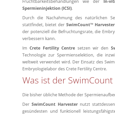
Fruchtbarkeitsbehandlungen wie der
In-vi
Spermieninjektion (ICSI)
.
Durch die Nachahmung des natürlichen Sele
stattfindet, bietet der
SwimCount™ Harvester
der potenziell die Befruchtungsrate, die Embr
verbessern kann.
Im
Crete Fertility Centre
setzen wir den
S
Technologie zur Spermienselektion, die inzw
weltweit verwendet wird. Der Einsatz des Swim
Embryologielabor des Crete Fertility Centre.
Was ist der SwimCount 
Die bisher übliche Methode der Spermienaufbere
Der
SwimCount Harvester
nutzt stattdessen 
gesündesten und funktionell leistungsfähig