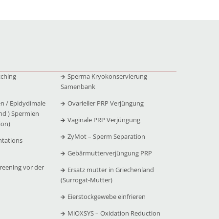
tching
Sperma Kryokonservierung –
Samenbank
n / Epidydimale
Ovarieller PRP Verjüngung
nd ) Spermien
Vaginale PRP Verjüngung
ion)
ZyMot – Sperm Separation
ntations
Gebärmutterverjüngung PRP
reening vor der
Ersatz mutter in Griechenland
(Surrogat-Mutter)
Eierstockgewebe einfrieren
MiOXSYS – Oxidation Reduction