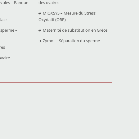
ovules – Banque
des ovaires
MiOXSYS – Mesure du Stress
tale
Oxydatif (ORP)
 sperme –
Maternité de substitution en Grèce
Zymot – Séparation du sperme
res
ovaire