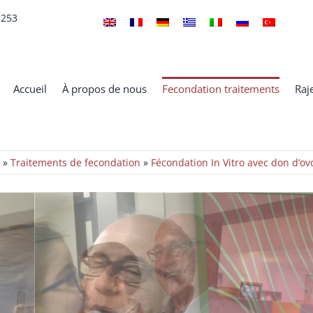
5253
Accueil
À propos de nous
Fecondation traitements
Raj
e
»
Traitements de fecondation
»
Fécondation In Vitro avec don d’ov