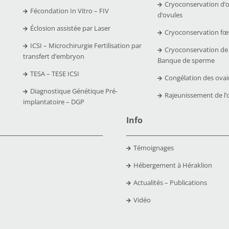
Cryoconservation d’
Fécondation In Vitro – FIV
d’ovules
Éclosion assistée par Laser
Cryoconservation fœ
ICSI – Microchirurgie Fertilisation par
Cryoconservation de
transfert d’embryon
Banque de sperme
TESA – TESE ICSI
Congélation des ovai
Diagnostique Génétique Pré-
Rajeunissement de l’
implantatoire – DGP
Info
Témoignages
Hébergement à Héraklion
Actualités – Publications
Vidéo