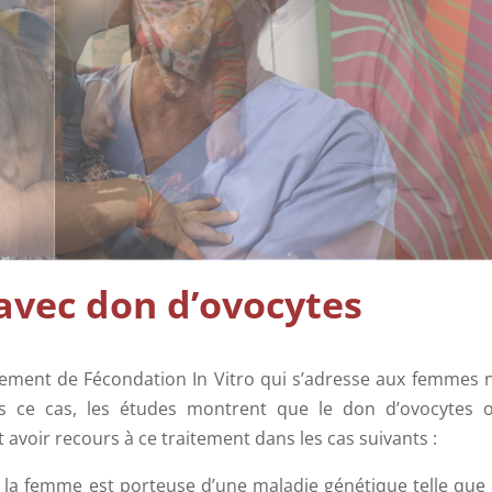
 avec don d’ovocytes
tement de Fécondation In Vitro qui s’adresse aux femmes 
ns ce cas, les études montrent que le don d’ovocytes 
avoir recours à ce traitement dans les cas suivants :
 la femme est porteuse d’une maladie génétique telle que 