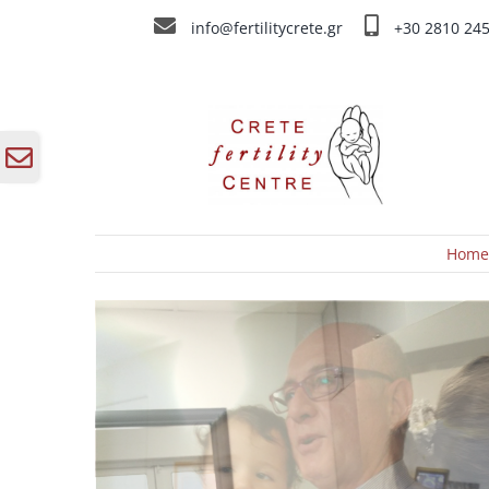
Skip
info@fertilitycrete.gr
+30 2810 24
to
content
Toggle
Sliding
Bar
Area
Hom