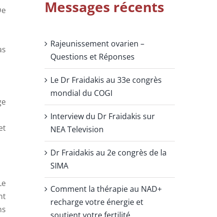
Messages récents
De
Rajeunissement ovarien –
as
Questions et Réponses
Le Dr Fraidakis au 33e congrès
mondial du COGI
ge
Interview du Dr Fraidakis sur
et
NEA Television
Dr Fraidakis au 2e congrès de la
SIMA
Le
Comment la thérapie au NAD+
nt
recharge votre énergie et
ns
soutient votre fertilité