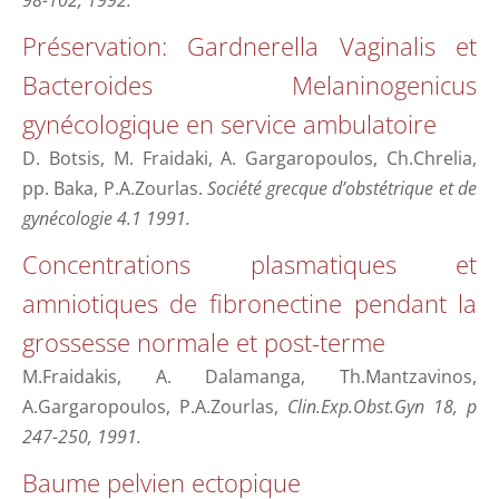
Préservation: Gardnerella Vaginalis et
Bacteroides Melaninogenicus
gynécologique en service ambulatoire
D. Botsis, M. Fraidaki, A. Gargaropoulos, Ch.Chrelia,
pp. Baka, P.A.Zourlas.
Société grecque d’obstétrique et de
gynécologie 4.1 1991.
Concentrations plasmatiques et
amniotiques de fibronectine pendant la
grossesse normale et post-terme
M.Fraidakis, A. Dalamanga, Th.Mantzavinos,
A.Gargaropoulos, P.A.Zourlas,
Clin.Exp.Obst.Gyn 18, p
247-250, 1991.
Baume pelvien ectopique