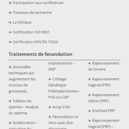
Participation aux conférences
Traveaux de recherche
La Clinique
Certification ISO 9001
Certification DIN EN 15224
Traitements de fecondation
implantatoire –
Rajeunissement
(Nouvelles
DGP
de l’ovaire
techniques qui
augmentent les
Criblage
Rajeunissement
chances de
Génétique
Vaginal (PRP)
grossesse)
Préimplantatoire –
Rajeunissement
PGS ou CGP
Tableau du
Utérin (PRP)
sperme – Analyse
Array CGH
Enriched PRP
du sperme
Fécondation In
Rajeunissement
Amélioration –
Vitro avec don
Vaginal (PRP) –
Activation du
d’ovocytes