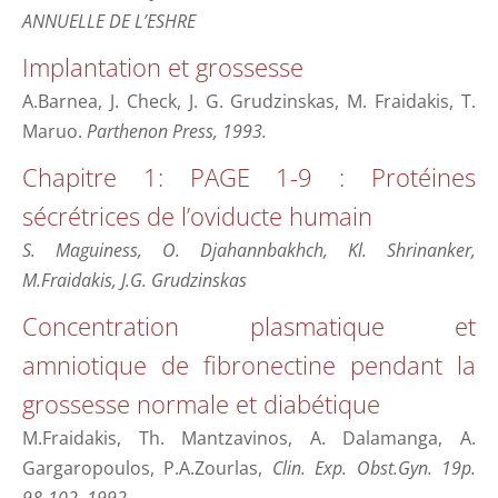
ANNUELLE DE L’ESHRE
Implantation et grossesse
A.Barnea, J. Check, J. G. Grudzinskas, M. Fraidakis, T.
Maruo.
Parthenon Press, 1993.
Chapitre 1: PAGE 1-9 : Protéines
sécrétrices de l’oviducte humain
S. Maguiness, O. Djahannbakhch, Kl. Shrinanker,
M.Fraidakis, J.G. Grudzinskas
Concentration plasmatique et
amniotique de fibronectine pendant la
grossesse normale et diabétique
M.Fraidakis, Th. Mantzavinos, A. Dalamanga, A.
Gargaropoulos, P.A.Zourlas,
Clin. Exp. Obst.Gyn. 19p.
98-102, 1992.