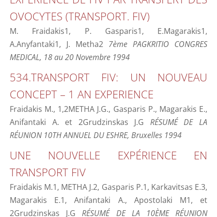
OVOCYTES (TRANSPORT. FIV)
M. Fraidakis1, P. Gasparis1, E.Magarakis1,
A.Anyfantaki1, J. Metha2
7ème PAGKRITIO CONGRES
MEDICAL, 18 au 20 Novembre 1994
534.TRANSPORT FIV: UN NOUVEAU
CONCEPT – 1 AN EXPERIENCE
Fraidakis M., 1,2METHA J.G., Gasparis P., Magarakis E.,
Anifantaki A. et 2Grudzinskas J.G
RÉSUMÉ DE LA
RÉUNION 10TH ANNUEL DU ESHRE, Bruxelles 1994
UNE NOUVELLE EXPÉRIENCE EN
TRANSPORT FIV
Fraidakis M.1, METHA J.2, Gasparis P.1, Karkavitsas E.3,
Magarakis E.1, Anifantaki A., Apostolaki M1, et
2Grudzinskas J.G
RÉSUMÉ DE LA 10ÈME RÉUNION