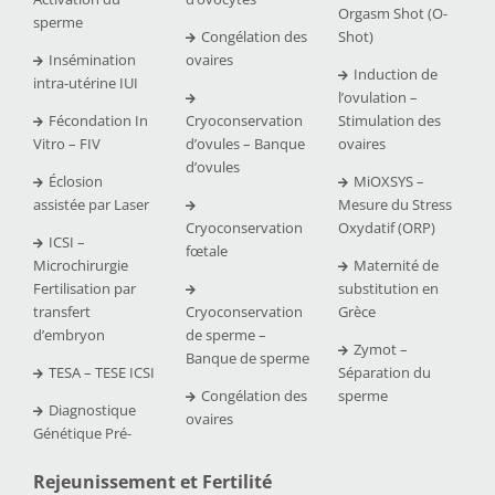
Orgasm Shot (O-
sperme
Congélation des
Shot)
Insémination
ovaires
Induction de
intra-utérine IUI
l’ovulation –
Fécondation In
Cryoconservation
Stimulation des
Vitro – FIV
d’ovules – Banque
ovaires
d’ovules
Éclosion
MiOXSYS –
assistée par Laser
Mesure du Stress
Cryoconservation
Oxydatif (ORP)
ICSI –
fœtale
Microchirurgie
Maternité de
Fertilisation par
substitution en
transfert
Cryoconservation
Grèce
d’embryon
de sperme –
Zymot –
Banque de sperme
TESA – TESE ICSI
Séparation du
Congélation des
sperme
Diagnostique
ovaires
Génétique Pré-
Rejeunissement et Fertilit
é