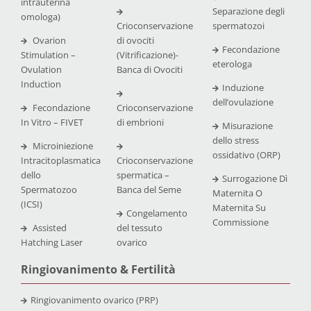
intrauterina
Separazione degli
omologa)
Crioconservazione
spermatozoi
Ovarion
di ovociti
Fecondazione
Stimulation –
(Vitrificazione)-
eterologa
Ovulation
Banca di Ovociti
Induction
Induzione
dell’ovulazione
Fecondazione
Crioconservazione
In Vitro – FIVET
di embrioni
Misurazione
dello stress
Microiniezione
ossidativo (ORP)
Intracitoplasmatica
Crioconservazione
dello
spermatica –
Surrogazione Dì
Spermatozoo
Banca del Seme
Maternita O
(ICSI)
Maternita Su
Congelamento
Commissione
Assisted
del tessuto
Hatching Laser
ovarico
Ringiovanimento & Fertilità
Ringiovanimento ovarico (PRP)