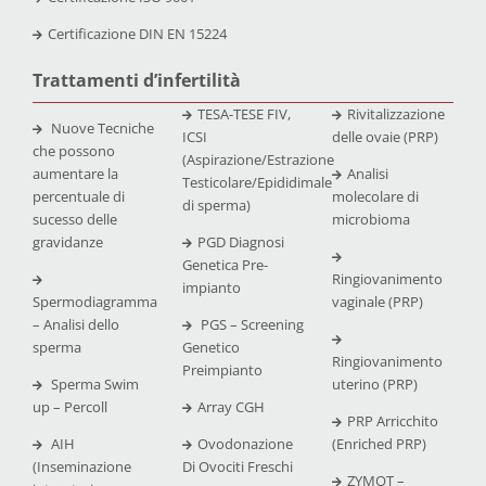
Certificazione
DIN EN 15224
Trattamenti d’infertilità
TESA-TESE FIV,
Rivitalizzazione
Nuove Tecniche
ICSI
delle ovaie (PRP)
che possono
(Aspirazione/Estrazione
aumentare la
Analisi
Testicolare/Epididimale
percentuale di
molecolare di
di sperma)
sucesso delle
microbioma
gravidanze
PGD Diagnosi
Genetica Pre-
Ringiovanimento
impianto
Spermodiagramma
vaginale (PRP)
– Analisi dello
PGS – Screening
sperma
Genetico
Ringiovanimento
Preimpianto
Sperma Swim
uterino (PRP)
up – Percoll
Array CGH
PRP Arricchito
AIH
Ovodonazione
(Enriched PRP)
(Inseminazione
Di Ovociti Freschi
ZYMOT –