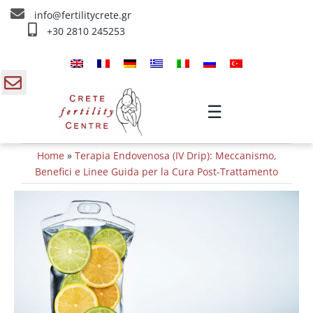
Skip
info@fertilitycrete.gr
to
+30 2810 245253
content
Home
Chi siamo
gle
☰
ding
Trattamenti d’infertilità
Home
»
Terapia Endovenosa (IV Drip): Meccanismo,
a
Ringiovanimento & Fertilità
Benefici e Linee Guida per la Cura Post-Trattamento
IV Trattamenti
Info
Contatta ci