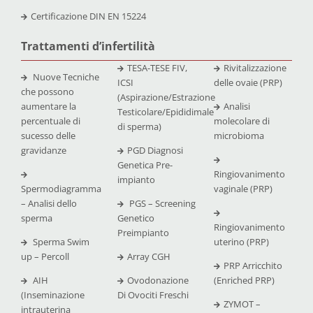
Certificazione
DIN EN 15224
Trattamenti d’infertilità
TESA-TESE FIV,
Rivitalizzazione
Nuove Tecniche
ICSI
delle ovaie (PRP)
che possono
(Aspirazione/Estrazione
aumentare la
Analisi
Testicolare/Epididimale
percentuale di
molecolare di
di sperma)
sucesso delle
microbioma
gravidanze
PGD Diagnosi
Genetica Pre-
Ringiovanimento
impianto
Spermodiagramma
vaginale (PRP)
– Analisi dello
PGS – Screening
sperma
Genetico
Ringiovanimento
Preimpianto
Sperma Swim
uterino (PRP)
up – Percoll
Array CGH
PRP Arricchito
AIH
Ovodonazione
(Enriched PRP)
(Inseminazione
Di Ovociti Freschi
ZYMOT –
intrauterina