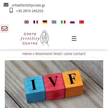
Skip
info@fertilitycrete.gr
to
+30 2810 245253
content
Home
Chi siamo
gle
☰
ding
Trattamenti d’infertilità
Home
»
Movimenti fetali: come contarli
a
Ringiovanimento & Fertilità
IV Trattamenti
Info
Contatta ci