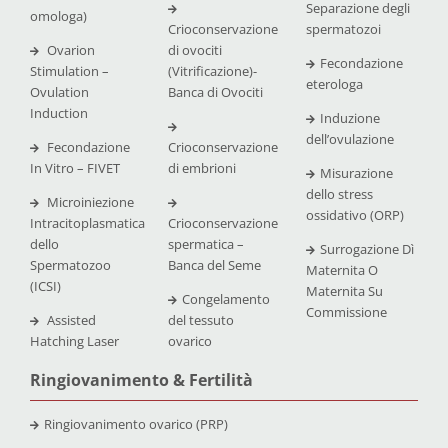
Separazione degli
omologa)
Crioconservazione
spermatozoi
Ovarion
di ovociti
Fecondazione
Stimulation –
(Vitrificazione)-
eterologa
Ovulation
Banca di Ovociti
Induction
Induzione
dell’ovulazione
Fecondazione
Crioconservazione
In Vitro – FIVET
di embrioni
Misurazione
dello stress
Microiniezione
ossidativo (ORP)
Intracitoplasmatica
Crioconservazione
dello
spermatica –
Surrogazione Dì
Spermatozoo
Banca del Seme
Maternita O
(ICSI)
Maternita Su
Congelamento
Commissione
Assisted
del tessuto
Hatching Laser
ovarico
Ringiovanimento & Fertilità
Ringiovanimento ovarico (PRP)