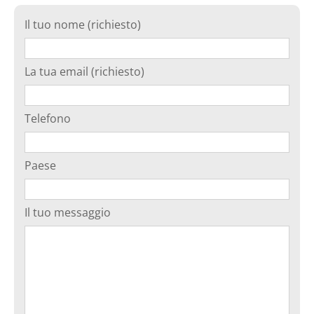
Il tuo nome (richiesto)
La tua email (richiesto)
Telefono
Paese
Il tuo messaggio