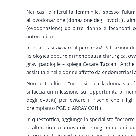
Nei casi d’infertilità femminile, spesso l’u
all’ovodonazione (donazione degli ovociti) , al
(ovodonazione) da altre donne e fecondati 
automatico.
In quali casi avviare il percorso? “Situazioni
fisiologica oppure di menopausa chirurgica, ovve
gravi patologie – spiega Cesare Taccani. Anche n
assistita e nelle donne affette da endometriosi 
Non certo ultimo, “nei casi in cui la donna sia af
si faccia un riflessione sull’opportunità o m
degli ovociti) per evitare il rischio che i fig
preimpianto PGD o ARRAY CGH,) .
In quest’ottica, aggiunge lo specialista “occorr
di alterazioni cromosomiche negli embrioni: q
a termine la gravidanza, ma anche a generare 