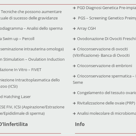
PGD Diagnosi Genetica Pre-impi
 Tecniche che possono aumentare
tuale di sucesso delle gravidanze
PGS – Screening Genetico Preim
diagramma – Analisi dello sperma
Array CGH
 Swim up – Percoll
Ovodonazione Di Ovociti Freschi
nseminazione intrauterina omologa)
Crioconservazione di ovociti
(Vitrificazione)- Banca di Ovociti
n Stimulation – Ovulation Induction
Crioconservazione di embrioni
azione In Vitro – FIVET
Crioconservazione spermatica – 
niezione Intracitoplasmatica dello
Seme
zoo (ICSI)
Congelamento del tessuto ovari
ed Hatching Laser
Rivitalizzazione delle ovaie (PRP)
SE FIV, ICSI (Aspirazione/Estrazione
re/Epididimale di sperma)
Analisi molecolare di microbiom
’Iinfertilita
Info