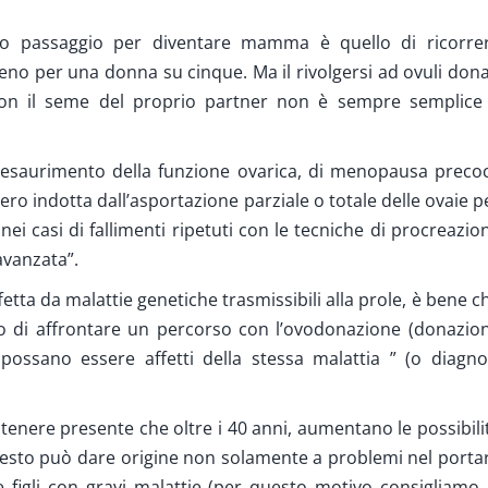
ltimo passaggio per diventare mamma è quello di ricorre
meno per una donna su cinque. Ma il rivolgersi ad ovuli dona
con il seme del proprio partner non è sempre semplice
 di esaurimento della funzione ovarica, di menopausa preco
ro indotta dall’asportazione parziale o totale delle ovaie p
ei casi di fallimenti ripetuti con le tecniche di procreazio
avanzata”.
fetta da malattie genetiche trasmissibili alla prole, è bene c
eno di affrontare un percorso con l’ovodonazione (donazio
li possano essere affetti della stessa malattia ” (o diagno
e tenere presente che oltre i 40 anni, aumentano le possibili
uesto può dare origine non solamente a problemi nel porta
figli con gravi malattie (per questo motivo consigliamo 