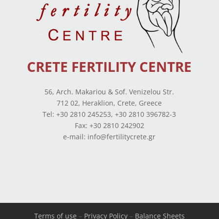
CRETE FERTILITY CENTRE
56, Arch. Makariou & Sof. Venizelou Str.
712 02, Heraklion, Crete, Greece
Tel: +30 2810 245253, +30 2810 396782-3
Fax: +30 2810 242902
e-mail: info@fertilitycrete.gr
Terms of use
–
Privacy Policy
–
Balance Sheets