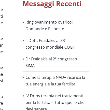
Messaggi Recenti
re
ti
Ringiovanimento ovarico:
 e
Domande e Risposte
ce
Il Dott. Fraidakis al 33°
er
congresso mondiale COGI
ne
Dr Fraidakis al 2° congresso
SIMA
he
ne
Come la terapia NAD+ ricarica la
si
tua energia e la tua fertilità
IV Drips terapia nei trattamenti
tà
per la fertilità – Tutto quello che
re
devi sapere
la