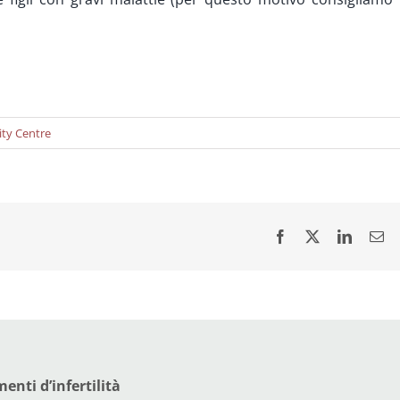
lity Centre
enti d’infertilità