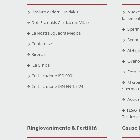
Il saluto di dott. Fraidakis
Nuove
la percen
Dot. Fraidakis Curriculum Vitae
Spermo
La Nostra Squadra Medica
Sperma
Conferenze
AIH (I
Ricerca
Ovario
La Clinica
Fecond
Certificazione
ISO 9001
Microi
Certificazione
DIN EN 15224
Spermato
Assist
TESA-TE
Testicola
Ringiovanimento & Fertilità
Cause D