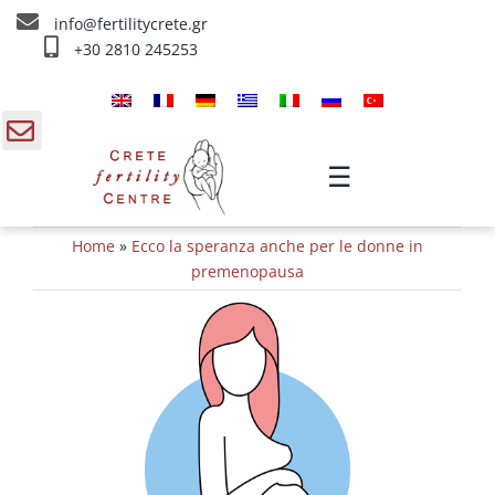
Skip
info@fertilitycrete.gr
to
+30 2810 245253
content
Home
Chi siamo
gle
☰
ding
Trattamenti d’infertilità
Home
»
Ecco la speranza anche per le donne in
a
Ringiovanimento & Fertilità
premenopausa
IV Trattamenti
Info
Contatta ci