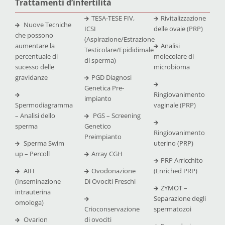
Trattamenti d’infertilità
TESA-TESE FIV,
Rivitalizzazione
Nuove Tecniche
ICSI
delle ovaie (PRP)
che possono
(Aspirazione/Estrazione
aumentare la
Analisi
Testicolare/Epididimale
percentuale di
molecolare di
di sperma)
sucesso delle
microbioma
gravidanze
PGD Diagnosi
Genetica Pre-
Ringiovanimento
impianto
Spermodiagramma
vaginale (PRP)
– Analisi dello
PGS – Screening
sperma
Genetico
Ringiovanimento
Preimpianto
Sperma Swim
uterino (PRP)
up – Percoll
Array CGH
PRP Arricchito
AIH
Ovodonazione
(Enriched PRP)
(Inseminazione
Di Ovociti Freschi
ZYMOT –
intrauterina
Separazione degli
omologa)
Crioconservazione
spermatozoi
Ovarion
di ovociti