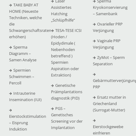
Laser
Sperma
TAKE BABY AT
Assistiertes
Kryokonservierung
HOME (Neueste
Hatching
– Samenbank
Techniken, welche
„Schlüpfhilfe“
die
Ovarieller PRP
Schwangerschaftsraten
TESA-TESE ICSI
Verjüngung
erhöhen)
(Hoden /
Vaginale PRP
Epidydimale (
Sperma
Verjüngung
Nebenhoden
Diagramm –
betreffend )
ZyMot – Sperm
Samen Analyse
Spermien
Separation
Aspiration oder
Spermien
Extraktion)
Schwimmen –
Gebärmutterverjüngun
Percoll
Genetische
PRP
Präimplantations
Intrauterine
Ersatz mutter in
diagnostik (PID)
Insemination (IUI)
Griechenland
PGS –
(Surrogat-Mutter)
Genetisches
Eierstockstimulation
Screening vor der
– Eisprung
Eierstockgewebe
Implantation
Induktion
einfrieren