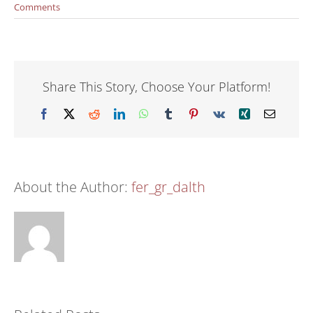
Comments
Share This Story, Choose Your Platform!
Facebook
X
Reddit
LinkedIn
WhatsApp
Tumblr
Pinterest
Vk
Xing
Email
About the Author:
fer_gr_dalth
Dr Fraidakis at
Greetings from
35th ESHRE