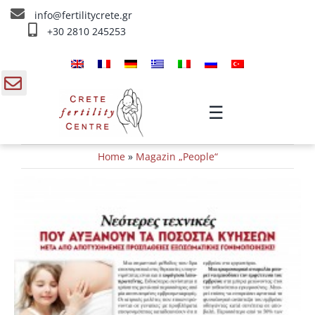
Skip
info@fertilitycrete.gr
to
+30 2810 245253
content
Home
Über uns
gle
☰
ding
Fruchtbarkeitstherapien
Home
»
Magazin „People“
a
Verjüngung & Fruchtbarkeit
View
Larger
IV Therapien
Image
Info
Kontakt