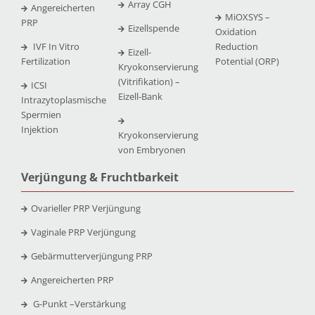
Array CGH
Angereicherten
MiOXSYS –
PRP
Eizellspende
Oxidation
IVF In Vitro
Reduction
Eizell-
Fertilization
Potential (ORP)
Kryokonservierung
(Vitrifikation) –
ICSI
Eizell-Bank
Intrazytoplasmische
Spermien
Injektion
Kryokonservierung
von Embryonen
Verjüngung & Fruchtbarkeit
Ovarieller PRP Verjüngung
Vaginale PRP Verjüngung
Gebärmutterverjüngung PRP
Angereicherten PRP
G-Punkt –
Verstärkung