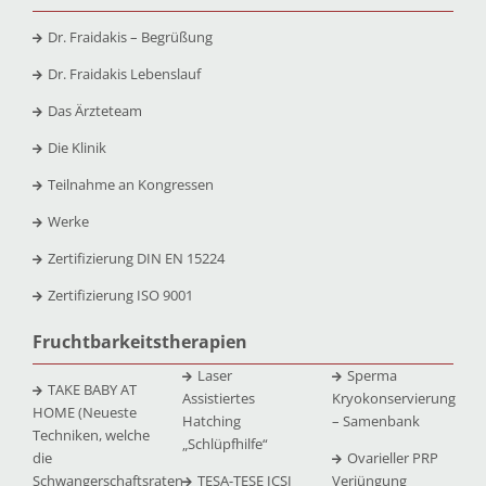
Dr. Fraidakis – Begrüßung
Dr. Fraidakis Lebenslauf
Das Ärzteteam
Die Klinik
Teilnahme an Kongressen
Werke
Zertifizierung DIN EN 15224
Zertifizierung ISO 9001
Fruchtbarkeitstherapien
Laser
Sperma
TAKE BABY AT
Assistiertes
Kryokonservierung
HOME (Neueste
Hatching
– Samenbank
Techniken, welche
„Schlüpfhilfe“
die
Ovarieller PRP
Schwangerschaftsraten
TESA-TESE ICSI
Verjüngung