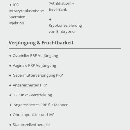
(Vitrifikation) –
ICSI
Eizell-Bank
Intrazytoplasmische
Spermien
Injektion
Kryokonservierung
von Embryonen
Verjüngung & Fruchtbarkeit
Ovarieller PRP Verjüngung
Vaginale PRP Verjüngung
Gebärmutterverjüngung PRP
Angereicherten PRP
G-Punkt –
Verstärkung
Angereichertes PRP für Männer
Ohrakupunktur und IVF
Stammzellentherapie