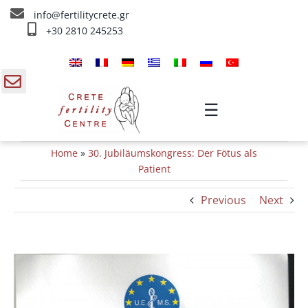
Skip
info@fertilitycrete.gr
to
+30 2810 245253
content
Home
Über uns
gle
☰
ding
Fruchtbarkeitstherapien
Home
»
30. Jubiläumskongress: Der Fötus als
a
Verjüngung & Fruchtbarkeit
Patient
Previous
Next
IV Therapien
Info
View
Kontakt
Larger
Image