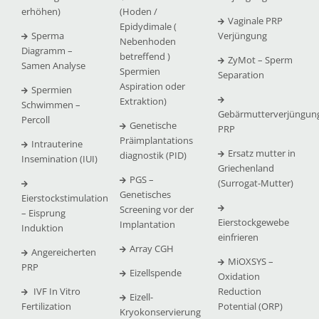
erhöhen)
(Hoden /
Vaginale PRP
Epidydimale (
Sperma
Verjüngung
Nebenhoden
Diagramm –
betreffend )
ZyMot – Sperm
Samen Analyse
Spermien
Separation
Aspiration oder
Spermien
Extraktion)
Schwimmen –
Gebärmutterverjüngun
Percoll
Genetische
PRP
Präimplantations
Intrauterine
Ersatz mutter in
diagnostik (PID)
Insemination (IUI)
Griechenland
PGS –
(Surrogat-Mutter)
Genetisches
Eierstockstimulation
Screening vor der
– Eisprung
Eierstockgewebe
Implantation
Induktion
einfrieren
Array CGH
Angereicherten
MiOXSYS –
PRP
Eizellspende
Oxidation
IVF In Vitro
Reduction
Eizell-
Fertilization
Potential (ORP)
Kryokonservierung