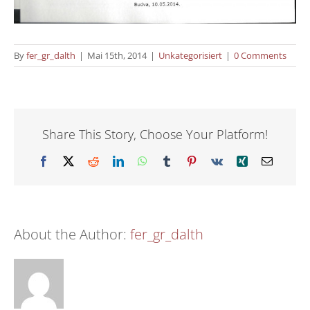
By
fer_gr_dalth
|
Mai 15th, 2014
|
Unkategorisiert
|
0 Comments
Share This Story, Choose Your Platform!
Facebook
X
Reddit
LinkedIn
WhatsApp
Tumblr
Pinterest
Vk
Xing
Email
About the Author:
fer_gr_dalth