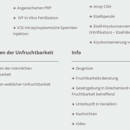
Array CGH
Angereicherten PRP
Eizellspende
IVF In Vitro Fertilization
Eizell-Kryokonservie
ICSI Intrazytoplasmische Spermien
(Vitrifikation) – Eizell-B
Injektion
Kryokonservierung 
en der Unfruchtbarkeit
Info
en der männlichen
Zeugnisse
barkeit
Fruchtbarkeits-Beratung
en weiblicher Unfruchtbarkeit
Gesetzgebung in Griechenland 
Fruchtbarkeit betreffend
Unterkunft in Heraklion
Nachrichten
Video