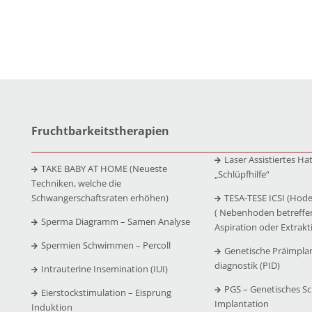
Fruchtbarkeitstherapien
Laser Assistiertes Ha
TAKE BABY AT HOME (Neueste
„Schlüpfhilfe“
Techniken, welche die
Schwangerschaftsraten erhöhen)
TESA-TESE ICSI (Hode
( Nebenhoden betreffe
Sperma Diagramm – Samen Analyse
Aspiration oder Extrakt
Spermien Schwimmen – Percoll
Genetische Präimpla
diagnostik (PID)
Intrauterine Insemination (IUI)
PGS – Genetisches Sc
Eierstockstimulation – Eisprung
Implantation
Induktion