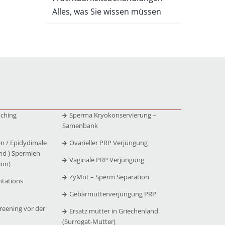
Alles, was Sie wissen müssen
tching
Sperma Kryokonservierung –
Samenbank
n / Epidydimale
Ovarieller PRP Verjüngung
nd ) Spermien
Vaginale PRP Verjüngung
ion)
ZyMot – Sperm Separation
ntations
Gebärmutterverjüngung PRP
reening vor der
Ersatz mutter in Griechenland
(Surrogat-Mutter)