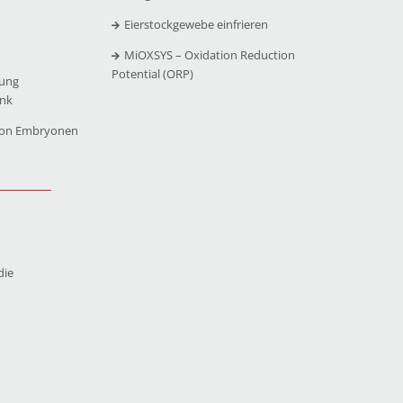
Eierstockgewebe einfrieren
MiOXSYS – Oxidation Reduction
Potential (ORP)
rung
ank
von Embryonen
die