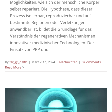
Möglichkeiten, wie sich der menschliche Körper
selbst repariert. Die Hypothese, dass dieser
Prozess isolierbar, reproduzierbar und auf
bestimmte Regionen oder Verletzungen
anwendbar ist, bildet die Grundlage für das
Verständnis der regenerativen Mechanismen
innovativer medizinischer Technologien. Der
Einsatz von PRP und
Stammzelltherapie und plättchenreiches
By
fer_gr_dalth
|
März 26th, 2024
|
Nachrichten
|
0 Comments
Read More
Plasma in der Regenerativen Medizin – Ein
Rückblick
Nachrichten