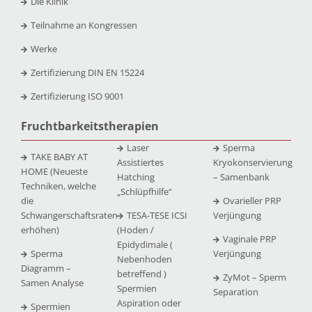
Die Klinik
Teilnahme an Kongressen
Werke
Zertifizierung DIN EN 15224
Zertifizierung ISO 9001
Fruchtbarkeitstherapien
Laser
Sperma
TAKE BABY AT
Assistiertes
Kryokonservierung
HOME (Neueste
Hatching
– Samenbank
Techniken, welche
„Schlüpfhilfe“
die
Ovarieller PRP
Schwangerschaftsraten
TESA-TESE ICSI
Verjüngung
erhöhen)
(Hoden /
Vaginale PRP
Epidydimale (
Sperma
Verjüngung
Nebenhoden
Diagramm –
betreffend )
ZyMot – Sperm
Samen Analyse
Spermien
Separation
Aspiration oder
Spermien