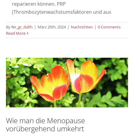
reparieren können. PRP
(Thrombozytenwachstumsfaktoren und aus
By
fer_gr_dalth
|
März 26th, 2024
|
Nachrichten
|
0 Comments
Wie man die Menopause vorübergehend
Read More
umkehrt
Nachrichten
Wie man die Menopause
vorübergehend umkehrt