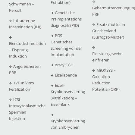
Extraktion)
Schwimmen –
Gebärmutterverjüngun
Percoll
Genetische
PRP
Präimplantations
Intrauterine
Ersatz mutter in
diagnostik (PID)
Insemination (IUI)
Griechenland
PGS –
(Surrogat-Mutter)
Genetisches
Eierstockstimulation
Screening vor der
– Eisprung
Eierstockgewebe
Implantation
Induktion
einfrieren
Array CGH
Angereicherten
MiOXSYS –
PRP
Eizellspende
Oxidation
IVF In Vitro
Reduction
Eizell-
Fertilization
Potential (ORP)
Kryokonservierung
(Vitrifikation) –
ICSI
Eizell-Bank
Intrazytoplasmische
Spermien
Injektion
Kryokonservierung
von Embryonen