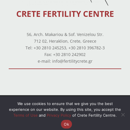
CRETE FERTILITY CENTRE
56, Arch. Makariou & Sof. Venizelou Str.
712 02, Heraklion, Crete, Greece
Tel: +30 2810 245253, +30 2810 396782-3
Fax: +30 2810 242902
e-mail: info@fertilitycrete.gr
Terms of use
–
Privacy Policy
–
Balance Sheets
We use cookies to ensure that we give you the best
experience on our website. By using this site, you accept the
© Copyright 2026 All Rights Reserved. Powered by
Terms of Use
and
Privacy Policy
of Crete Fertility Centre.
OpenIT
Ok