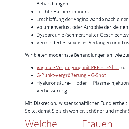
Behandlungen
Leichte Harninkontinenz
Erschlaffung der Vaginalwände nach einer
Volumenverlust oder Atrophie der kleine
Dyspareunie (schmerzhafter Geschlechtsv
Vermindertes sexuelles Verlangen und Lu
Wir bieten modernste Behandlungen an, wie zum
Vaginale Verjüngung mit PRP – O-Shot
zur 
G-Punkt-Vergrößerung – G-Shot
Hyaluronsäure- oder Plasma-Injekti
Verbesserung
Mit Diskretion, wissenschaftlicher Fundierthei
Seite, damit Sie sich wohler, schöner und mehr S
Welche Frauen b