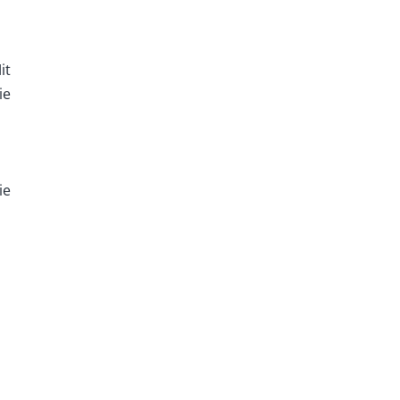
it
ie
ie