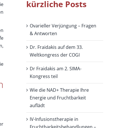
kürzliche Posts
ie
en
Ovarieller Verjüngung – Fragen
en
& Antworten
fe
n,
Dr. Fraidakis auf dem 33.
Weltkongress der COGI
ie
Dr Fraidakis am 2. SIMA-
Kongress teil
n
Wie die NAD+ Therapie Ihre
Energie und Fruchtbarkeit
auflädt
IV-Infusionstherapie in
er
Fruchtbarkeitsbehandlungen –