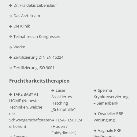
Dr. Fraidakis Lebenslauf
Das Ärzteteam
Die Klinik
Teilnahme an Kongressen
Werke
Zertifizierung DIN EN 15224
Zertifizierung ISO 9001
Fruchtbarkeitstherapien
Laser
Sperma
TAKE BABY AT
Assistiertes
Kryokonservierung
HOME (Neueste
Hatching
– Samenbank
Techniken, welche
„Schlüpfhilfe“
die
Ovarieller PRP
Schwangerschaftsraten
TESA-TESE ICSI
Verjüngung
erhöhen)
(Hoden /
Vaginale PRP
Epidydimale (
Sperma
Verjüngung