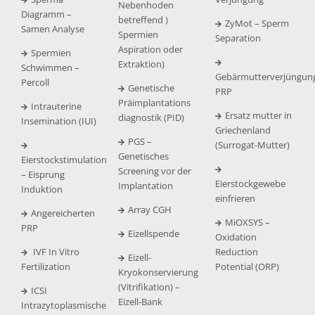
Nebenhoden
Diagramm –
betreffend )
ZyMot – Sperm
Samen Analyse
Spermien
Separation
Aspiration oder
Spermien
Extraktion)
Schwimmen –
Gebärmutterverjüngun
Percoll
Genetische
PRP
Präimplantations
Intrauterine
Ersatz mutter in
diagnostik (PID)
Insemination (IUI)
Griechenland
PGS –
(Surrogat-Mutter)
Genetisches
Eierstockstimulation
Screening vor der
– Eisprung
Eierstockgewebe
Implantation
Induktion
einfrieren
Array CGH
Angereicherten
MiOXSYS –
PRP
Eizellspende
Oxidation
IVF In Vitro
Reduction
Eizell-
Fertilization
Potential (ORP)
Kryokonservierung
(Vitrifikation) –
ICSI
Eizell-Bank
Intrazytoplasmische