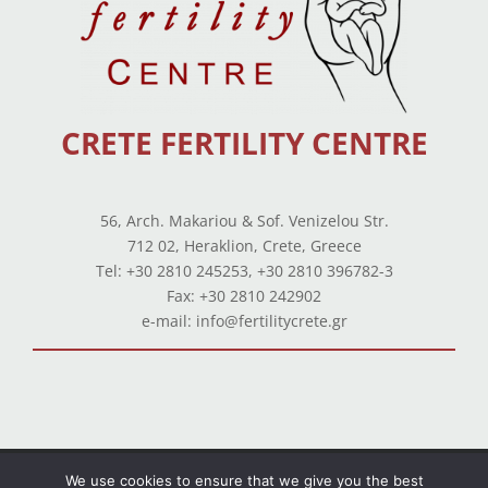
CRETE FERTILITY CENTRE
56, Arch. Makariou & Sof. Venizelou Str.
712 02, Heraklion, Crete, Greece
Tel: +30 2810 245253, +30 2810 396782-3
Fax: +30 2810 242902
e-mail: info@fertilitycrete.gr
Terms of use
–
Privacy Policy
–
Balance Sheets
We use cookies to ensure that we give you the best