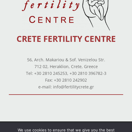
CRETE FERTILITY CENTRE
56, Arch. Makariou & Sof. Venizelou Str.
712 02, Heraklion, Crete, Greece
Tel: +30 2810 245253, +30 2810 396782-3
Fax: +30 2810 242902
e-mail: info@fertilitycrete.gr
Terms of use
–
Privacy Policy
–
Balance Sheets
We use cookies to ensure that we give you the best