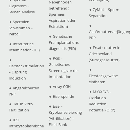
Nebenhoden
Diagramm –
betreffend )
ZyMot – Sperm
Samen Analyse
Spermien
Separation
Aspiration oder
Spermien
Extraktion)
Schwimmen –
Gebärmutterverjüngun
Percoll
Genetische
PRP
Präimplantations
Intrauterine
Ersatz mutter in
diagnostik (PID)
Insemination (IUI)
Griechenland
PGS –
(Surrogat-Mutter)
Genetisches
Eierstockstimulation
Screening vor der
– Eisprung
Eierstockgewebe
Implantation
Induktion
einfrieren
Array CGH
Angereicherten
MiOXSYS –
PRP
Eizellspende
Oxidation
IVF In Vitro
Reduction
Eizell-
Fertilization
Potential (ORP)
Kryokonservierung
(Vitrifikation) –
ICSI
Eizell-Bank
Intrazytoplasmische