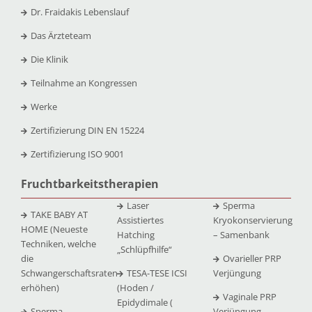
Dr. Fraidakis Lebenslauf
Das Ärzteteam
Die Klinik
Teilnahme an Kongressen
Werke
Zertifizierung DIN EN 15224
Zertifizierung ISO 9001
Fruchtbarkeitstherapien
Laser
Sperma
TAKE BABY AT
Assistiertes
Kryokonservierung
HOME (Neueste
Hatching
– Samenbank
Techniken, welche
„Schlüpfhilfe“
die
Ovarieller PRP
Schwangerschaftsraten
TESA-TESE ICSI
Verjüngung
erhöhen)
(Hoden /
Vaginale PRP
Epidydimale (
Sperma
Verjüngung