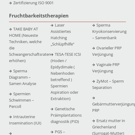
Zertifizierung ISO 9001
Fruchtbarkeitstherapien
Laser
Sperma
TAKE BABY AT
Assistiertes
Kryokonservierung
HOME (Neueste
Hatching
– Samenbank
Techniken, welche
„Schlüpfhilfe“
die
Ovarieller PRP
Schwangerschaftsraten
TESA-TESE ICSI
Verjüngung
erhöhen)
(Hoden /
Vaginale PRP
Epidydimale (
Sperma
Verjüngung
Nebenhoden
Diagramm –
betreffend )
ZyMot – Sperm
Samen Analyse
Spermien
Separation
Aspiration oder
Spermien
Extraktion)
Schwimmen –
Gebärmutterverjüngun
Percoll
Genetische
PRP
Präimplantations
Intrauterine
Ersatz mutter in
diagnostik (PID)
Insemination (IUI)
Griechenland
PGS –
(Surrogat-Mutter)