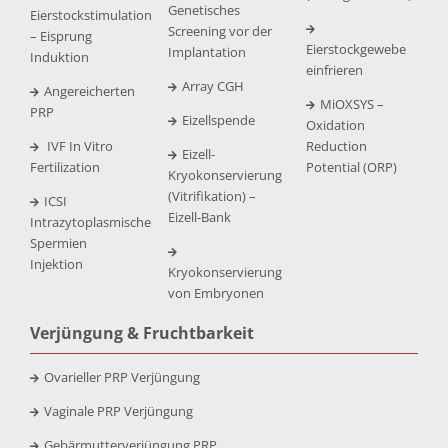
Genetisches
Eierstockstimulation
Screening vor der
– Eisprung
Eierstockgewebe
Implantation
Induktion
einfrieren
Array CGH
Angereicherten
MiOXSYS –
PRP
Eizellspende
Oxidation
IVF In Vitro
Reduction
Eizell-
Fertilization
Potential (ORP)
Kryokonservierung
(Vitrifikation) –
ICSI
Eizell-Bank
Intrazytoplasmische
Spermien
Injektion
Kryokonservierung
von Embryonen
Verjüngung & Fruchtbarkeit
Ovarieller PRP Verjüngung
Vaginale PRP Verjüngung
Gebärmutterverjüngung PRP