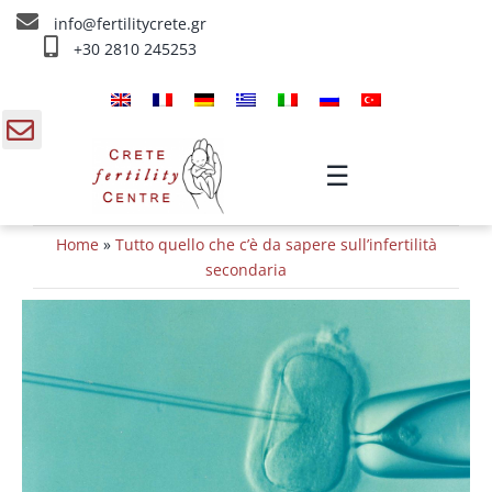
Skip
info@fertilitycrete.gr
to
+30 2810 245253
content
Home
Chi siamo
gle
☰
ding
Trattamenti d’infertilità
Home
»
Tutto quello che c’è da sapere sull’infertilità
a
Ringiovanimento & Fertilità
secondaria
IV Trattamenti
Info
Contatta ci