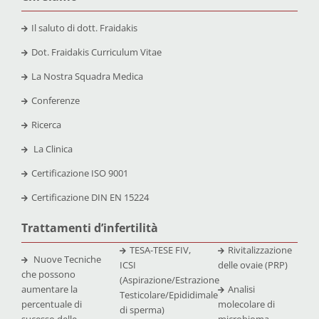
Il saluto di dott. Fraidakis
Dot. Fraidakis Curriculum Vitae
La Nostra Squadra Medica
Conferenze
Ricerca
La Clinica
Certificazione
ISO 9001
Certificazione
DIN EN 15224
Trattamenti d’infertilità
TESA-TESE FIV,
Rivitalizzazione
Nuove Tecniche
ICSI
delle ovaie (PRP)
che possono
(Aspirazione/Estrazione
aumentare la
Analisi
Testicolare/Epididimale
percentuale di
molecolare di
di sperma)
sucesso delle
microbioma