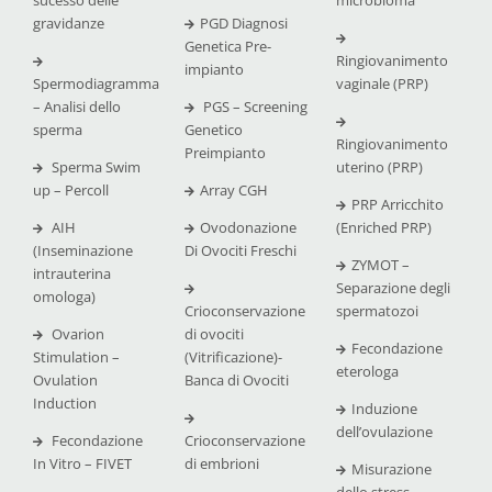
gravidanze
PGD Diagnosi
Genetica Pre-
Ringiovanimento
impianto
Spermodiagramma
vaginale (PRP)
– Analisi dello
PGS – Screening
sperma
Genetico
Ringiovanimento
Preimpianto
Sperma Swim
uterino (PRP)
up – Percoll
Array CGH
PRP Arricchito
AIH
Ovodonazione
(Enriched PRP)
(Inseminazione
Di Ovociti Freschi
ZYMOT –
intrauterina
Separazione degli
omologa)
Crioconservazione
spermatozoi
Ovarion
di ovociti
Fecondazione
Stimulation –
(Vitrificazione)-
eterologa
Ovulation
Banca di Ovociti
Induction
Induzione
dell’ovulazione
Fecondazione
Crioconservazione
In Vitro – FIVET
di embrioni
Misurazione
dello stress