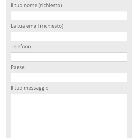
Il tuo nome (richiesto)
La tua email (richiesto)
Telefono
Paese
Il tuo messaggio