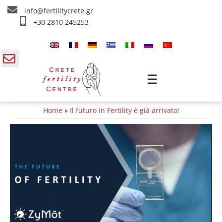
Skip
info@fertilitycrete.gr
to
+30 2810 245253
content
Home
Chi siamo
gle
☰
ding
Trattamenti d’infertilità
Home
»
Il futuro in Fertility è già arrivato!
a
Ringiovanimento & Fertilità
IV Trattamenti
Info
Contatta ci