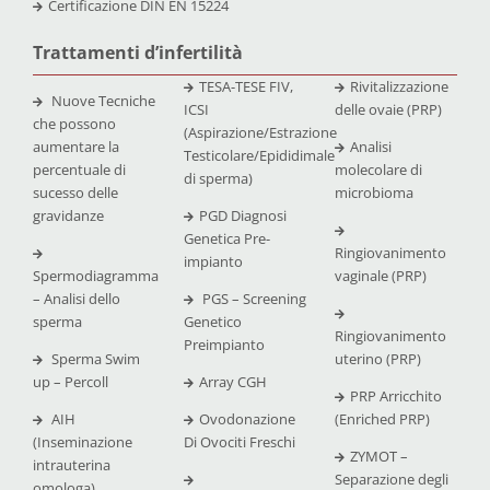
Certificazione
DIN EN 15224
Trattamenti d’infertilità
TESA-TESE FIV,
Rivitalizzazione
Nuove Tecniche
ICSI
delle ovaie (PRP)
che possono
(Aspirazione/Estrazione
aumentare la
Analisi
Testicolare/Epididimale
percentuale di
molecolare di
di sperma)
sucesso delle
microbioma
gravidanze
PGD Diagnosi
Genetica Pre-
Ringiovanimento
impianto
Spermodiagramma
vaginale (PRP)
– Analisi dello
PGS – Screening
sperma
Genetico
Ringiovanimento
Preimpianto
Sperma Swim
uterino (PRP)
up – Percoll
Array CGH
PRP Arricchito
AIH
Ovodonazione
(Enriched PRP)
(Inseminazione
Di Ovociti Freschi
ZYMOT –
intrauterina
Separazione degli
omologa)