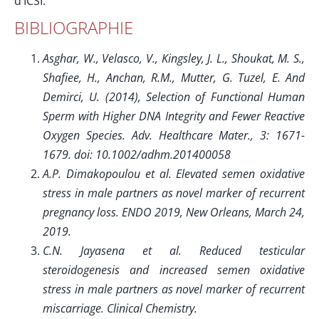
d’ICSI.
BIBLIOGRAPHIE
Asghar, W., Velasco, V., Kingsley, J. L., Shoukat, M. S.,
Shafiee, H., Anchan, R.M., Mutter, G. Tuzel, E. And
Demirci, U. (2014), Selection of Functional Human
Sperm with Higher DNA Integrity and Fewer Reactive
Oxygen Species. Adv. Healthcare Mater., 3: 1671-
1679. doi: 10.1002/adhm.201400058
A.P. Dimakopoulou et al. Elevated semen oxidative
stress in male partners as novel marker of recurrent
pregnancy loss. ENDO 2019, New Orleans, March 24,
2019.
C.N. Jayasena et al. Reduced testicular
steroidogenesis and increased semen oxidative
stress in male partners as novel marker of recurrent
miscarriage. Clinical Chemistry.