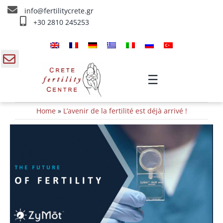
Skip
info@fertilitycrete.gr
to
+30 2810 245253
content
Accueil
À propos de nous
gle
☰
ding
Fecondation traitements
Home
»
L’avenir de la fertilité est déjà arrivé !
a
Rajeunissement et Fertilité
IV traitements
Info
Contact