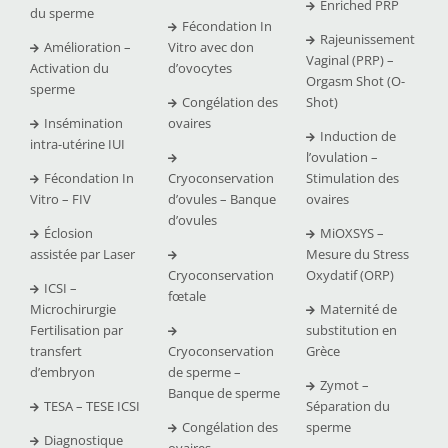
Enriched PRP
du sperme
Fécondation In
Rajeunissement
Amélioration –
Vitro avec don
Vaginal (PRP) –
Activation du
d’ovocytes
Orgasm Shot (O-
sperme
Congélation des
Shot)
Insémination
ovaires
Induction de
intra-utérine IUI
l’ovulation –
Fécondation In
Cryoconservation
Stimulation des
Vitro – FIV
d’ovules – Banque
ovaires
d’ovules
Éclosion
MiOXSYS –
assistée par Laser
Mesure du Stress
Cryoconservation
Oxydatif (ORP)
ICSI –
fœtale
Microchirurgie
Maternité de
Fertilisation par
substitution en
transfert
Cryoconservation
Grèce
d’embryon
de sperme –
Zymot –
Banque de sperme
TESA – TESE ICSI
Séparation du
Congélation des
sperme
Diagnostique