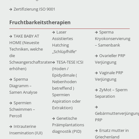
Zertifizierung ISO 9001
Fruchtbarkeitstherapien
Laser
Sperma
TAKE BABY AT
Assistiertes
Kryokonservierung
HOME (Neueste
Hatching
– Samenbank
Techniken, welche
„Schlüpfhilfe“
die
Ovarieller PRP
Schwangerschaftsraten
TESA-TESE ICSI
Verjüngung
erhöhen)
(Hoden /
Vaginale PRP
Epidydimale (
Sperma
Verjüngung
Nebenhoden
Diagramm –
betreffend )
ZyMot – Sperm
Samen Analyse
Spermien
Separation
Aspiration oder
Spermien
Extraktion)
Schwimmen –
Gebärmutterverjüngun
Percoll
Genetische
PRP
Präimplantations
Intrauterine
Ersatz mutter in
diagnostik (PID)
Insemination (IUI)
Griechenland