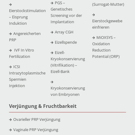
PGS –
(Surrogat-Mutter)
Genetisches
Eierstockstimulation
Screening vor der
– Eisprung
Eierstockgewebe
Implantation
Induktion
einfrieren
Array CGH
Angereicherten
MiOXSYS –
PRP
Eizellspende
Oxidation
IVF In Vitro
Reduction
Eizell-
Fertilization
Potential (ORP)
Kryokonservierung
(Vitrifikation) –
ICSI
Eizell-Bank
Intrazytoplasmische
Spermien
Injektion
Kryokonservierung
von Embryonen
Verjüngung & Fruchtbarkeit
Ovarieller PRP Verjüngung
Vaginale PRP Verjüngung