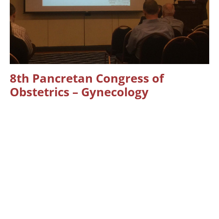
8th Pancretan Congress of
Obstetrics – Gynecology