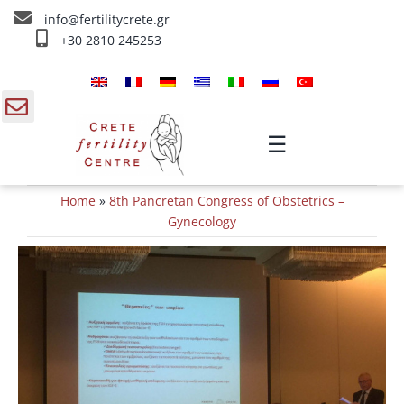
Skip
info@fertilitycrete.gr
to
+30 2810 245253
content
Home
Über uns
gle
☰
ding
Fruchtbarkeitstherapien
Home
»
8th Pancretan Congress of Obstetrics –
a
Verjüngung & Fruchtbarkeit
Gynecology
IV Therapien
Info
Kontakt