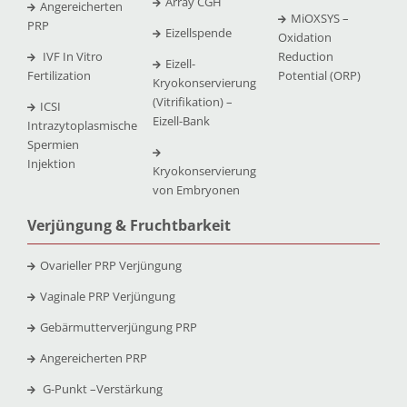
Array CGH
Angereicherten
MiOXSYS –
PRP
Eizellspende
Oxidation
IVF In Vitro
Reduction
Eizell-
Fertilization
Potential (ORP)
Kryokonservierung
(Vitrifikation) –
ICSI
Eizell-Bank
Intrazytoplasmische
Spermien
Injektion
Kryokonservierung
von Embryonen
Verjüngung & Fruchtbarkeit
Ovarieller PRP Verjüngung
Vaginale PRP Verjüngung
Gebärmutterverjüngung PRP
Angereicherten PRP
G-Punkt –
Verstärkung