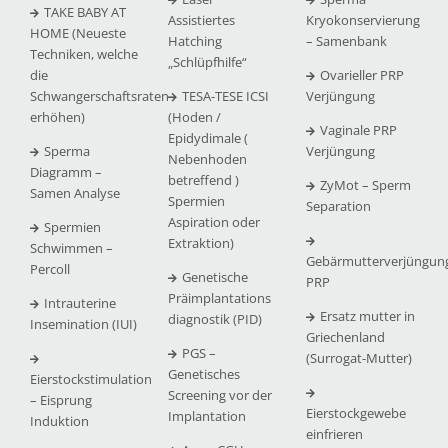
TAKE BABY AT
Assistiertes
Kryokonservierung
HOME (Neueste
Hatching
– Samenbank
Techniken, welche
„Schlüpfhilfe“
die
Ovarieller PRP
Schwangerschaftsraten
TESA-TESE ICSI
Verjüngung
erhöhen)
(Hoden /
Vaginale PRP
Epidydimale (
Sperma
Verjüngung
Nebenhoden
Diagramm –
betreffend )
ZyMot – Sperm
Samen Analyse
Spermien
Separation
Aspiration oder
Spermien
Extraktion)
Schwimmen –
Gebärmutterverjüngun
Percoll
Genetische
PRP
Präimplantations
Intrauterine
Ersatz mutter in
diagnostik (PID)
Insemination (IUI)
Griechenland
PGS –
(Surrogat-Mutter)
Genetisches
Eierstockstimulation
Screening vor der
– Eisprung
Eierstockgewebe
Implantation
Induktion
einfrieren