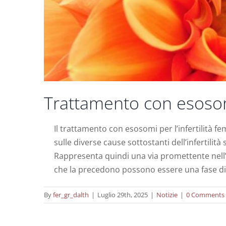
Trattamento con esosomi
Il trattamento con esosomi per l’infertilità 
sulle diverse cause sottostanti dell’infertilit
Rappresenta quindi una via promettente nell’
Una revisione sulla terapia con cellu
che la precedono possono essere una fase d
By
fer_gr_dalth
|
Luglio 29th, 2025
|
Notizie
|
0 Comments