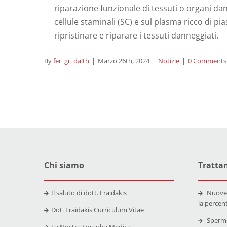
riparazione funzionale di tessuti o organi dan
cellule staminali (SC) e sul plasma ricco di p
ripristinare e riparare i tessuti danneggiati.
By
fer_gr_dalth
|
Marzo 26th, 2024
|
Notizie
|
0 Comments
Chi siamo
Trattam
Il saluto di dott. Fraidakis
Nuove
la percen
Dot. Fraidakis Curriculum Vitae
Spermo