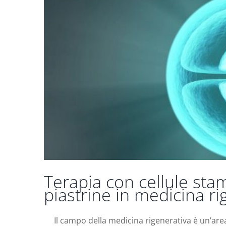
Terapia con cellule stam
piastrine in medicina r
Il campo della medicina rigenerativa è un’are