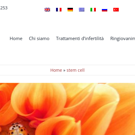
5253
somi per l’infertilità femminile
Home
Chi siamo
Trattamenti d’infertilità
Ringiovanim
Notizie
Home
»
stem cell