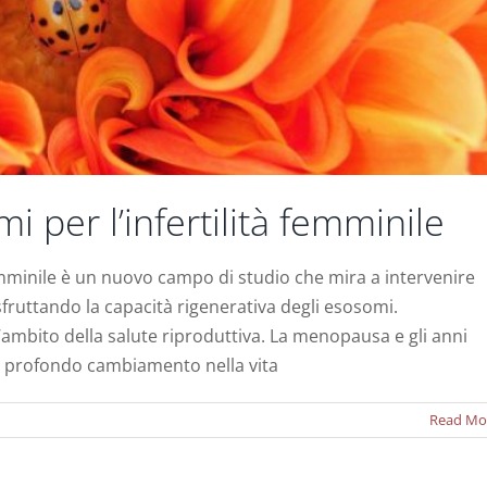
 per l’infertilità femminile
femminile è un nuovo campo di studio che mira a intervenire
à sfruttando la capacità rigenerativa degli esosomi.
ambito della salute riproduttiva. La menopausa e gli anni
le staminali per l’insufficienza ovarica prematura
i profondo cambiamento nella vita
Notizie
Read Mo