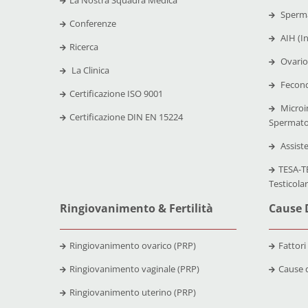
La Nostra Squadra Medica
Sperma
Conferenze
AIH (I
Ricerca
Ovario
La Clinica
Fecond
Certificazione
ISO 9001
Microi
Certificazione
DIN EN 15224
Spermato
Assist
TESA-TE
Testicola
Ringiovanimento & Fertilità
Cause D
Ringiovanimento ovarico (PRP)
Fattori
Ringiovanimento vaginale (PRP)
Cause d
Ringiovanimento uterino (PRP)