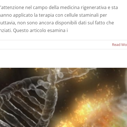
 l’attenzione nel campo della medicina rigenerativa e sta
hanno applicato la terapia con cellule staminali per
tuttavia, non sono ancora disponibili dati sul fatto che
enze tra PRP e cellule staminali?
nziati. Questo articolo esamina i
Notizie
Read Mo