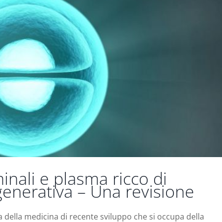
inali e plasma ricco di
igenerativa – Una revisione
a della medicina di recente sviluppo che si occupa della