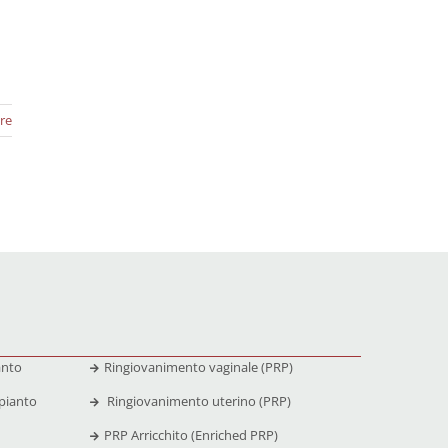
re
anto
Ringiovanimento vaginale (PRP)
pianto
Ringiovanimento uterino (PRP)
PRP Arricchito (Enriched PRP)