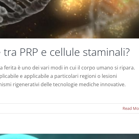
 tra PRP e cellule staminali?
 ferita è uno dei vari modi in cui il corpo umano si ripara.
licabile e applicabile a particolari regioni o lesioni
a ricco di piastrine in medicina rigenerativa – Una
ismi rigenerativi delle tecnologie mediche innovative.
revisione
Notizie
Read Mo