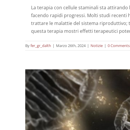
La terapia con cellule staminali sta attirando
facendo rapidi progressi. Molti studi recenti 
trattare le malattie del sistema riproduttivo; 
Quali sono le differ
questa terapia mostri effetti terapeutici pote
By
fer_gr_dalth
|
Marzo 26th, 2024
|
Notizie
|
0 Comments