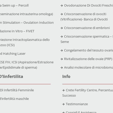
 Swim up – Percoll
Ovodonazione Di Ovociti Freschi
nseminazione intrauterina omologa)
Crioconservazione di ovociti
(Vitrificazione)- Banca di Ovociti
n Stimulation – Ovulation Induction
Crioconservazione di embrioni
azione In Vitro – FIVET
Crioconservazione spermatica – 
niezione Intracitoplasmatica dello
Seme
zoo (ICSI)
Congelamento del tessuto ovari
ed Hatching Laser
Rivitalizzazione delle ovaie (PRP)
SE FIV, ICSI (Aspirazione/Estrazione
re/Epididimale di sperma)
Analisi molecolare di microbiom
’Iinfertilita
Info
 Dì Infertilità Femminile
Crete Fertility Centre, Percentual
Successo
’infertilità maschile
Testimonianze
Consigli E Assistenza