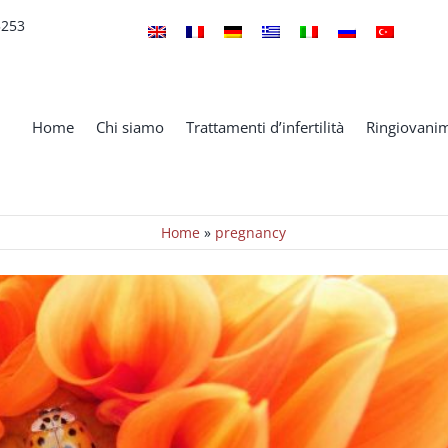
5253
somi per l’infertilità femminile
Home
Chi siamo
Trattamenti d’infertilità
Ringiovanim
Notizie
Home
»
pregnancy