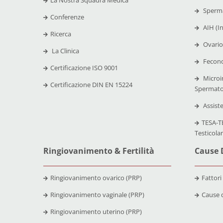
La Nostra Squadra Medica
Sperma
Conferenze
AIH (I
Ricerca
Ovario
La Clinica
Fecond
Certificazione
ISO 9001
Microi
Certificazione
DIN EN 15224
Spermato
Assist
TESA-TE
Testicola
Ringiovanimento & Fertilità
Cause D
Ringiovanimento ovarico (PRP)
Fattori
Ringiovanimento vaginale (PRP)
Cause d
Ringiovanimento uterino (PRP)