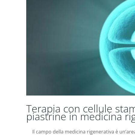
Terapia con cellule stam
piastrine in medicina r
Il campo della medicina rigenerativa è un’are