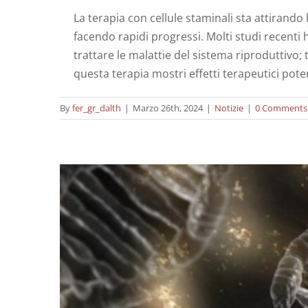
La terapia con cellule staminali sta attirando
facendo rapidi progressi. Molti studi recenti 
trattare le malattie del sistema riproduttivo; 
Quali sono le differ
questa terapia mostri effetti terapeutici pote
By
fer_gr_dalth
|
Marzo 26th, 2024
|
Notizie
|
0 Comments