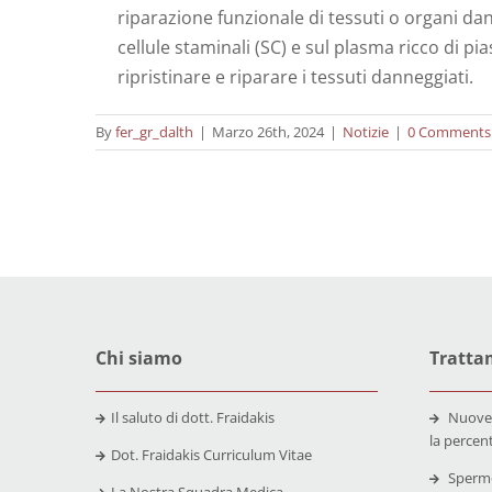
riparazione funzionale di tessuti o organi dan
cellule staminali (SC) e sul plasma ricco di p
ripristinare e riparare i tessuti danneggiati.
By
fer_gr_dalth
|
Marzo 26th, 2024
|
Notizie
|
0 Comments
Chi siamo
Trattam
Il saluto di dott. Fraidakis
Nuove
la percen
Dot. Fraidakis Curriculum Vitae
Spermo