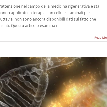
 l’attenzione nel campo della medicina rigenerativa e sta
hanno applicato la terapia con cellule staminali per
tuttavia, non sono ancora disponibili dati sul fatto che
enze tra PRP e cellule staminali?
nziati. Questo articolo esamina i
Notizie
Read Mo