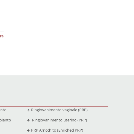
re
anto
Ringiovanimento vaginale (PRP)
pianto
Ringiovanimento uterino (PRP)
PRP Arricchito (Enriched PRP)