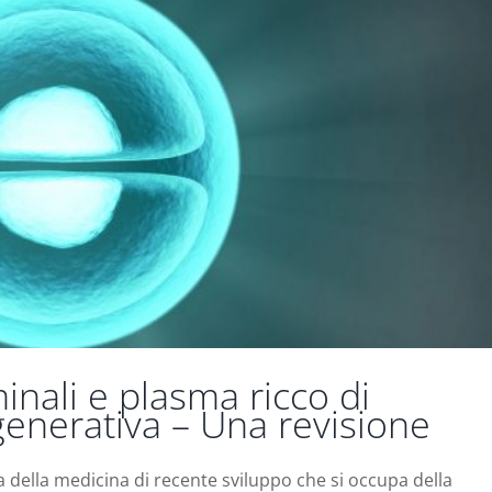
inali e plasma ricco di
igenerativa – Una revisione
a della medicina di recente sviluppo che si occupa della