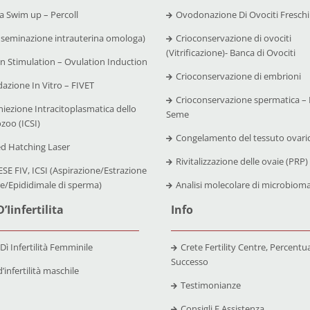
 Swim up – Percoll
Ovodonazione Di Ovociti Freschi
nseminazione intrauterina omologa)
Crioconservazione di ovociti
(Vitrificazione)- Banca di Ovociti
n Stimulation – Ovulation Induction
Crioconservazione di embrioni
azione In Vitro – FIVET
Crioconservazione spermatica – 
niezione Intracitoplasmatica dello
Seme
zoo (ICSI)
Congelamento del tessuto ovari
ed Hatching Laser
Rivitalizzazione delle ovaie (PRP)
SE FIV, ICSI (Aspirazione/Estrazione
re/Epididimale di sperma)
Analisi molecolare di microbiom
’Iinfertilita
Info
 Dì Infertilità Femminile
Crete Fertility Centre, Percentual
Successo
’infertilità maschile
Testimonianze
Consigli E Assistenza