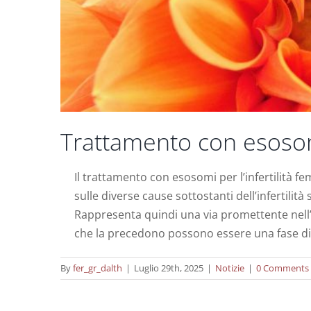
Trattamento con esosomi
Il trattamento con esosomi per l’infertilità 
sulle diverse cause sottostanti dell’infertilit
Rappresenta quindi una via promettente nell’
Una revisione sulla terapia con cellu
che la precedono possono essere una fase d
By
fer_gr_dalth
|
Luglio 29th, 2025
|
Notizie
|
0 Comments