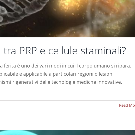
 tra PRP e cellule staminali?
 ferita è uno dei vari modi in cui il corpo umano si ripara.
licabile e applicabile a particolari regioni o lesioni
a ricco di piastrine in medicina rigenerativa – Una
ismi rigenerativi delle tecnologie mediche innovative.
revisione
Notizie
Read Mo