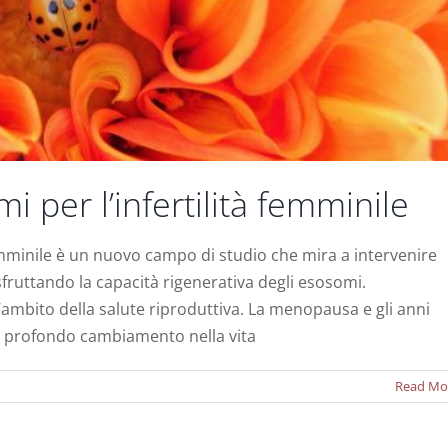
 per l’infertilità femminile
femminile è un nuovo campo di studio che mira a intervenire
à sfruttando la capacità rigenerativa degli esosomi.
ambito della salute riproduttiva. La menopausa e gli anni
le staminali per l’insufficienza ovarica prematura
i profondo cambiamento nella vita
Notizie
Read Mo