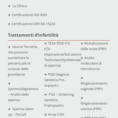
La Clinica
Certificazione
ISO 9001
Certificazione
DIN EN 15224
Trattamenti d’infertilità
TESA-TESE FIV,
Rivitalizzazione
Nuove Tecniche
ICSI
delle ovaie (PRP)
che possono
(Aspirazione/Estrazione
aumentare la
Analisi
Testicolare/Epididimale
percentuale di
molecolare di
di sperma)
sucesso delle
microbioma
gravidanze
PGD Diagnosi
Genetica Pre-
Ringiovanimento
impianto
Spermodiagramma
vaginale (PRP)
– Analisi dello
PGS – Screening
sperma
Genetico
Ringiovanimento
Preimpianto
Sperma Swim
uterino (PRP)
up – Percoll
Array CGH
PRP Arricchito