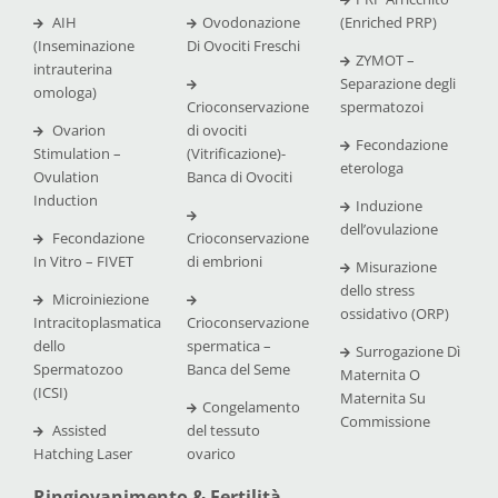
AIH
Ovodonazione
(Enriched PRP)
(Inseminazione
Di Ovociti Freschi
ZYMOT –
intrauterina
Separazione degli
omologa)
Crioconservazione
spermatozoi
Ovarion
di ovociti
Fecondazione
Stimulation –
(Vitrificazione)-
eterologa
Ovulation
Banca di Ovociti
Induction
Induzione
dell’ovulazione
Fecondazione
Crioconservazione
In Vitro – FIVET
di embrioni
Misurazione
dello stress
Microiniezione
ossidativo (ORP)
Intracitoplasmatica
Crioconservazione
dello
spermatica –
Surrogazione Dì
Spermatozoo
Banca del Seme
Maternita O
(ICSI)
Maternita Su
Congelamento
Commissione
Assisted
del tessuto
Hatching Laser
ovarico
Ringiovanimento & Fertilità