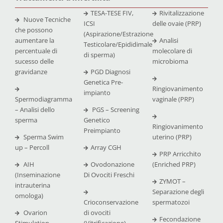
TESA-TESE FIV,
Rivitalizzazione
Nuove Tecniche
ICSI
delle ovaie (PRP)
che possono
(Aspirazione/Estrazione
aumentare la
Analisi
Testicolare/Epididimale
percentuale di
molecolare di
di sperma)
sucesso delle
microbioma
gravidanze
PGD Diagnosi
Genetica Pre-
Ringiovanimento
impianto
Spermodiagramma
vaginale (PRP)
– Analisi dello
PGS – Screening
sperma
Genetico
Ringiovanimento
Preimpianto
Sperma Swim
uterino (PRP)
up – Percoll
Array CGH
PRP Arricchito
AIH
Ovodonazione
(Enriched PRP)
(Inseminazione
Di Ovociti Freschi
ZYMOT –
intrauterina
Separazione degli
omologa)
Crioconservazione
spermatozoi
Ovarion
di ovociti
Fecondazione
Stimulation –
(Vitrificazione)-