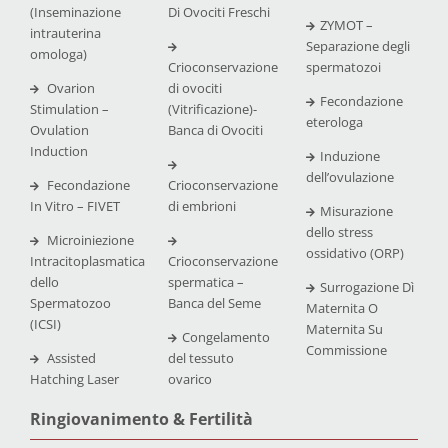
(Inseminazione
Di Ovociti Freschi
ZYMOT –
intrauterina
Separazione degli
omologa)
Crioconservazione
spermatozoi
Ovarion
di ovociti
Fecondazione
Stimulation –
(Vitrificazione)-
eterologa
Ovulation
Banca di Ovociti
Induction
Induzione
dell’ovulazione
Fecondazione
Crioconservazione
In Vitro – FIVET
di embrioni
Misurazione
dello stress
Microiniezione
ossidativo (ORP)
Intracitoplasmatica
Crioconservazione
dello
spermatica –
Surrogazione Dì
Spermatozoo
Banca del Seme
Maternita O
(ICSI)
Maternita Su
Congelamento
Commissione
Assisted
del tessuto
Hatching Laser
ovarico
Ringiovanimento & Fertilità