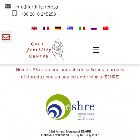
Skip
info@fertilitycrete.gr
to
+30 2810 245253
content
Home
Chi siamo
gle
☰
ding
Trattamenti d’infertilità
Home
»
33a riunione annuale della Società europea
a
Ringiovanimento & Fertilità
di riproduzione umana ed embriologia (ESHRE)
IV Trattamenti
Info
Contatta ci