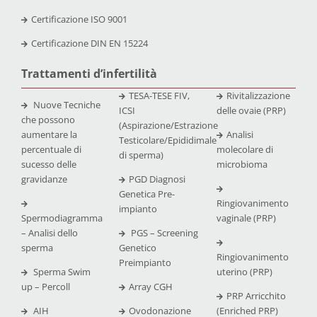
Certificazione
ISO 9001
Certificazione
DIN EN 15224
Trattamenti d’infertilità
TESA-TESE FIV,
Rivitalizzazione
Nuove Tecniche
ICSI
delle ovaie (PRP)
che possono
(Aspirazione/Estrazione
aumentare la
Analisi
Testicolare/Epididimale
percentuale di
molecolare di
di sperma)
sucesso delle
microbioma
gravidanze
PGD Diagnosi
Genetica Pre-
Ringiovanimento
impianto
Spermodiagramma
vaginale (PRP)
– Analisi dello
PGS – Screening
sperma
Genetico
Ringiovanimento
Preimpianto
Sperma Swim
uterino (PRP)
up – Percoll
Array CGH
PRP Arricchito
AIH
Ovodonazione
(Enriched PRP)