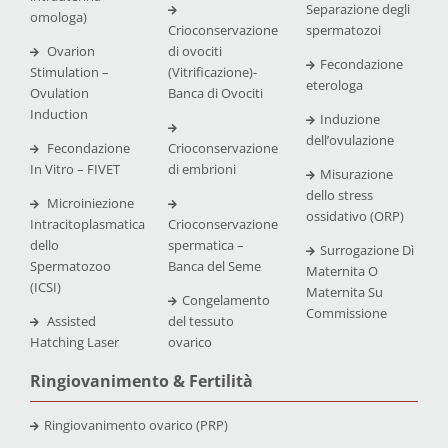
Separazione degli
omologa)
Crioconservazione
spermatozoi
Ovarion
di ovociti
Fecondazione
Stimulation –
(Vitrificazione)-
eterologa
Ovulation
Banca di Ovociti
Induction
Induzione
dell’ovulazione
Fecondazione
Crioconservazione
In Vitro – FIVET
di embrioni
Misurazione
dello stress
Microiniezione
ossidativo (ORP)
Intracitoplasmatica
Crioconservazione
dello
spermatica –
Surrogazione Dì
Spermatozoo
Banca del Seme
Maternita O
(ICSI)
Maternita Su
Congelamento
Commissione
Assisted
del tessuto
Hatching Laser
ovarico
Ringiovanimento & Fertilità
Ringiovanimento ovarico (PRP)