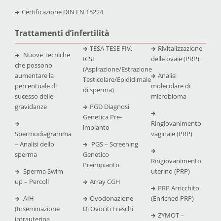
Certificazione
DIN EN 15224
Trattamenti d’infertilità
TESA-TESE FIV,
Rivitalizzazione
Nuove Tecniche
ICSI
delle ovaie (PRP)
che possono
(Aspirazione/Estrazione
aumentare la
Analisi
Testicolare/Epididimale
percentuale di
molecolare di
di sperma)
sucesso delle
microbioma
gravidanze
PGD Diagnosi
Genetica Pre-
Ringiovanimento
impianto
Spermodiagramma
vaginale (PRP)
– Analisi dello
PGS – Screening
sperma
Genetico
Ringiovanimento
Preimpianto
Sperma Swim
uterino (PRP)
up – Percoll
Array CGH
PRP Arricchito
AIH
Ovodonazione
(Enriched PRP)
(Inseminazione
Di Ovociti Freschi
ZYMOT –
intrauterina