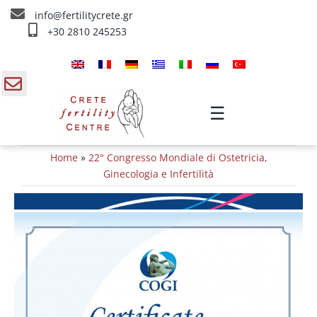
Skip
info@fertilitycrete.gr
to
+30 2810 245253
content
Home
Chi siamo
gle
☰
ding
Trattamenti d’infertilità
Home
»
22° Congresso Mondiale di Ostetricia,
a
Ringiovanimento & Fertilità
Ginecologia e Infertilità
IV Trattamenti
Info
Contatta ci