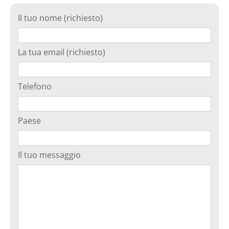
Il tuo nome (richiesto)
La tua email (richiesto)
Telefono
Paese
Il tuo messaggio