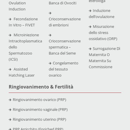
eterologa
Ovulation
Banca di Ovociti
Induction
Induzione
dell’ovulazione
Fecondazione
Crioconservazione
In Vitro – FIVET
di embrioni
Misurazione
dello stress
Microiniezione
ossidativo (ORP)
Intracitoplasmatica
Crioconservazione
dello
spermatica –
Surrogazione Dì
Spermatozoo
Banca del Seme
Maternita O
(ICSI)
Maternita Su
Congelamento
Commissione
Assisted
del tessuto
Hatching Laser
ovarico
Ringiovanimento & Fertilità
Ringiovanimento ovarico (PRP)
Ringiovanimento vaginale (PRP)
Ringiovanimento uterino (PRP)
PRP Arricchito (Enriched PRP)