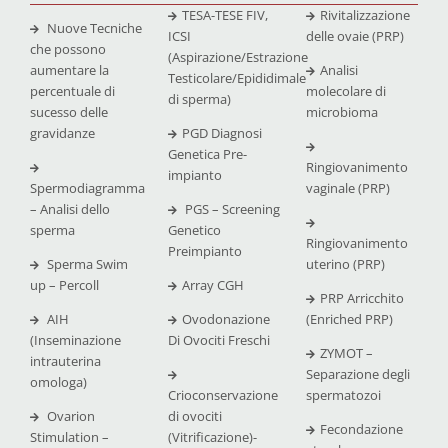
TESA-TESE FIV,
Rivitalizzazione
Nuove Tecniche
ICSI
delle ovaie (PRP)
che possono
(Aspirazione/Estrazione
aumentare la
Analisi
Testicolare/Epididimale
percentuale di
molecolare di
di sperma)
sucesso delle
microbioma
gravidanze
PGD Diagnosi
Genetica Pre-
Ringiovanimento
impianto
Spermodiagramma
vaginale (PRP)
– Analisi dello
PGS – Screening
sperma
Genetico
Ringiovanimento
Preimpianto
Sperma Swim
uterino (PRP)
up – Percoll
Array CGH
PRP Arricchito
AIH
Ovodonazione
(Enriched PRP)
(Inseminazione
Di Ovociti Freschi
ZYMOT –
intrauterina
Separazione degli
omologa)
Crioconservazione
spermatozoi
Ovarion
di ovociti
Fecondazione
Stimulation –
(Vitrificazione)-