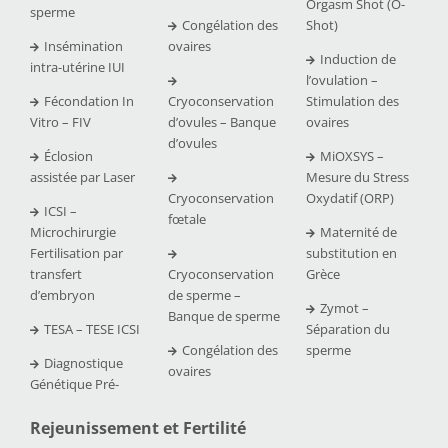
Orgasm Shot (O-
sperme
Congélation des
Shot)
Insémination
ovaires
Induction de
intra-utérine IUI
l’ovulation –
Fécondation In
Cryoconservation
Stimulation des
Vitro – FIV
d’ovules – Banque
ovaires
d’ovules
Éclosion
MiOXSYS –
assistée par Laser
Mesure du Stress
Cryoconservation
Oxydatif (ORP)
ICSI –
fœtale
Microchirurgie
Maternité de
Fertilisation par
substitution en
transfert
Cryoconservation
Grèce
d’embryon
de sperme –
Zymot –
Banque de sperme
TESA – TESE ICSI
Séparation du
Congélation des
sperme
Diagnostique
ovaires
Génétique Pré-
Rejeunissement et Fertilit
é