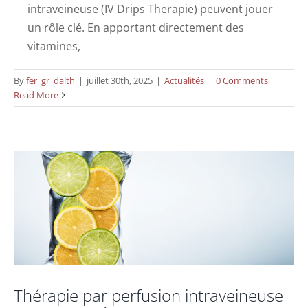
intraveineuse (IV Drips Therapie) peuvent jouer
un rôle clé. En apportant directement des
vitamines,
Thérapie par perfusion intraveineuse (IV
By
fer_gr_dalth
|
juillet 30th, 2025
|
Actualités
|
0 Comments
Read More
Drip) : Mécanisme, Bienfaits et
Recommandations de Suivi
Actualités
Thérapie par perfusion intraveineuse