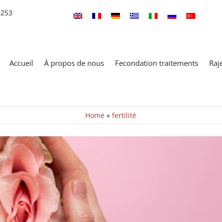
5253
arien – Questions et Réponses
Accueil
À propos de nous
Fecondation traitements
Raj
Actualités
Home
»
fertilité