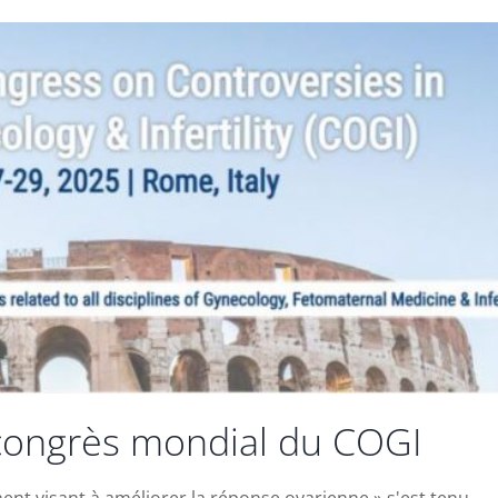
 congrès mondial du COGI
ment visant à améliorer la réponse ovarienne » s'est tenu