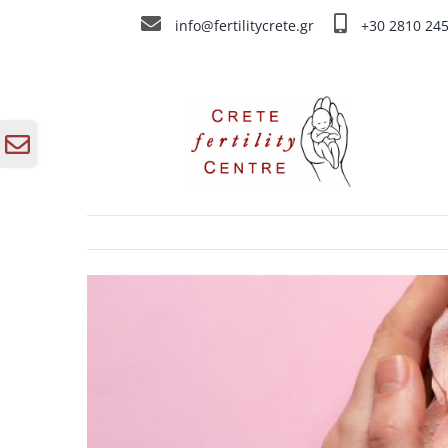
Skip
info@fertilitycrete.gr
+30 2810 24
to
content
Rajeunissement ov
Toggle
Sliding
Bar
Area