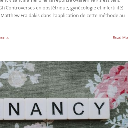
 (Controverses en obstétrique, gynécologie et infertilité)
r Matthew Fraidakis dans l'application de cette méthode au
exosomes stimule la fertilité féminine
Actualités
ents
Read Mo