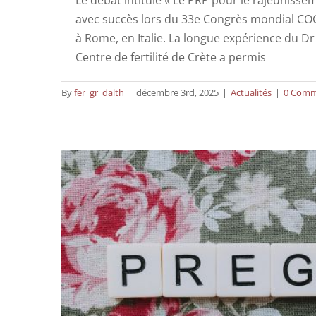
avec succès lors du 33e Congrès mondial COGI
à Rome, en Italie. La longue expérience du D
Comment le traitement par 
Centre de fertilité de Crète a permis
By
fer_gr_dalth
|
décembre 3rd, 2025
|
Actualités
|
0 Comm