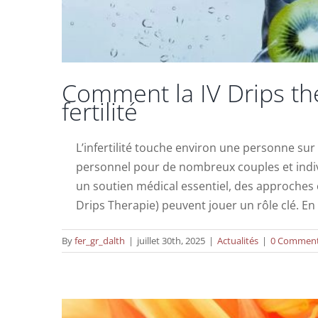
Comment la IV Drips thé
fertilité
L’infertilité touche environ une personne sur
personnel pour de nombreux couples et individ
un soutien médical essentiel, des approches
Le traitement par ex
Drips Therapie) peuvent jouer un rôle clé. E
By
fer_gr_dalth
|
juillet 30th, 2025
|
Actualités
|
0 Commen