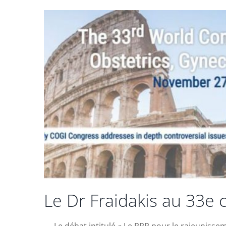
Le Dr Fraidakis au 33e
Le débat intitulé « Le PRP pour le rajeunisse