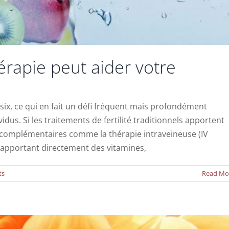
rapie peut aider votre
 six, ce qui en fait un défi fréquent mais profondément
us. Si les traitements de fertilité traditionnels apportent
 complémentaires comme la thérapie intraveineuse (IV
osomes pour l’infertilité féminine
n apportant directement des vitamines,
Actualités
ts
Read Mo