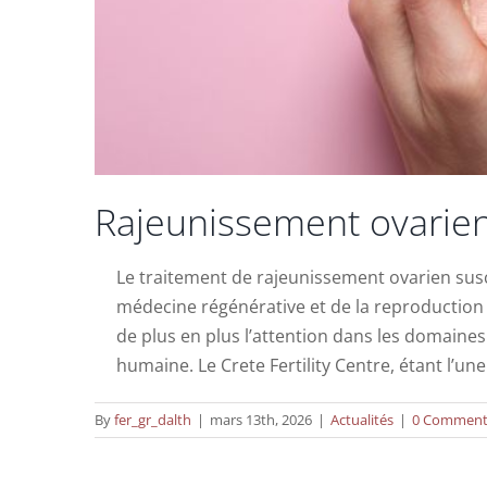
Rajeunissement ovarie
Le traitement de rajeunissement ovarien susc
médecine régénérative et de la reproduction
de plus en plus l’attention dans les domaine
Le Dr Fraidakis a
humaine. Le Crete Fertility Centre, étant l’un
By
fer_gr_dalth
|
mars 13th, 2026
|
Actualités
|
0 Comment