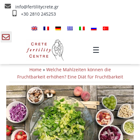
Skip
info@fertilitycrete.gr
to
+30 2810 245253
content
Home
Über uns
gle
☰
ding
Fruchtbarkeitstherapien
Home
»
Welche Mahlzeiten können die
a
Verjüngung & Fruchtbarkeit
Fruchtbarkeit erhöhen? Eine Diät für Fruchtbarkeit
IV Therapien
Info
Kontakt