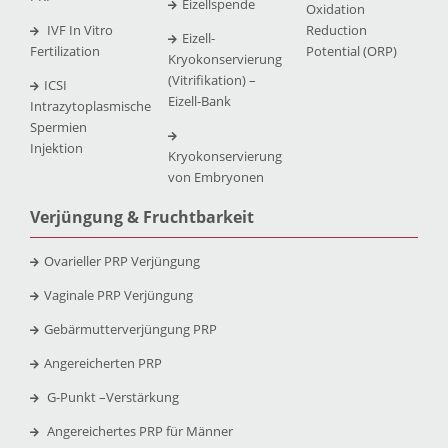
Eizellspende
Oxidation
IVF In Vitro
Reduction
Eizell-
Fertilization
Potential (ORP)
Kryokonservierung
(Vitrifikation) –
ICSI
Eizell-Bank
Intrazytoplasmische
Spermien
Injektion
Kryokonservierung
von Embryonen
Verjüngung & Fruchtbarkeit
Ovarieller PRP Verjüngung
Vaginale PRP Verjüngung
Gebärmutterverjüngung PRP
Angereicherten PRP
G-Punkt –
Verstärkung
Angereichertes PRP für Männer