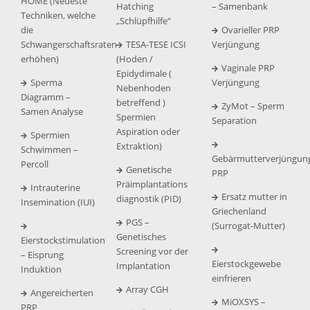
HOME (Neueste
Hatching
– Samenbank
Techniken, welche
„Schlüpfhilfe“
die
Ovarieller PRP
Schwangerschaftsraten
TESA-TESE ICSI
Verjüngung
erhöhen)
(Hoden /
Vaginale PRP
Epidydimale (
Sperma
Verjüngung
Nebenhoden
Diagramm –
betreffend )
ZyMot – Sperm
Samen Analyse
Spermien
Separation
Aspiration oder
Spermien
Extraktion)
Schwimmen –
Gebärmutterverjüngun
Percoll
Genetische
PRP
Präimplantations
Intrauterine
Ersatz mutter in
diagnostik (PID)
Insemination (IUI)
Griechenland
PGS –
(Surrogat-Mutter)
Genetisches
Eierstockstimulation
Screening vor der
– Eisprung
Eierstockgewebe
Implantation
Induktion
einfrieren
Array CGH
Angereicherten
MiOXSYS –
PRP