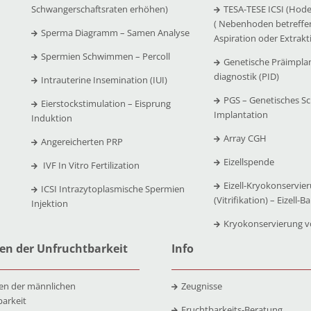
Schwangerschaftsraten erhöhen)
TESA-TESE ICSI (Hode
( Nebenhoden betreffe
Sperma Diagramm – Samen Analyse
Aspiration oder Extrakt
Spermien Schwimmen – Percoll
Genetische Präimpla
diagnostik (PID)
Intrauterine Insemination (IUI)
PGS – Genetisches Sc
Eierstockstimulation – Eisprung
Implantation
Induktion
Array CGH
Angereicherten PRP
Eizellspende
IVF In Vitro Fertilization
Eizell-Kryokonservie
ICSI Intrazytoplasmische Spermien
(Vitrifikation) – Eizell-B
Injektion
Kryokonservierung 
en der Unfruchtbarkeit
Info
en der männlichen
Zeugnisse
barkeit
Fruchtbarkeits-Beratung