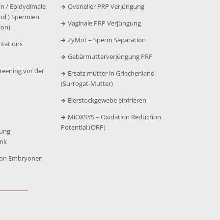
n / Epidydimale
Ovarieller PRP Verjüngung
nd ) Spermien
Vaginale PRP Verjüngung
ion)
ZyMot – Sperm Separation
ntations
Gebärmutterverjüngung PRP
reening vor der
Ersatz mutter in Griechenland
(Surrogat-Mutter)
Eierstockgewebe einfrieren
MiOXSYS – Oxidation Reduction
Potential (ORP)
rung
ank
von Embryonen