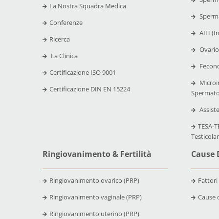
La Nostra Squadra Medica
Sperma
Conferenze
AIH (I
Ricerca
Ovario
La Clinica
Fecond
Certificazione
ISO 9001
Microi
Certificazione
DIN EN 15224
Spermato
Assist
TESA-TE
Testicola
Ringiovanimento & Fertilità
Cause D
Ringiovanimento ovarico (PRP)
Fattori
Ringiovanimento vaginale (PRP)
Cause d
Ringiovanimento uterino (PRP)