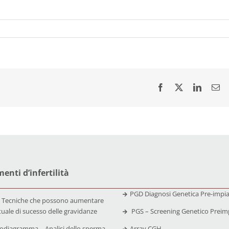
enti d’infertilità
PGD Diagnosi Genetica Pre-impi
 Tecniche che possono aumentare
tuale di sucesso delle gravidanze
PGS – Screening Genetico Preim
diagramma – Analisi dello sperma
Array CGH