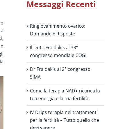
Messaggi Recenti
to
Ringiovanimento ovarico:
ca
Domande e Risposte
i,
on
Il Dott. Fraidakis al 33°
li
congresso mondiale COGI
la
Dr Fraidakis al 2° congresso
SIMA
Come la terapia NAD+ ricarica la
tua energia e la tua fertilità
IV Drips terapia nei trattamenti
per la fertilità – Tutto quello che
devi sapere