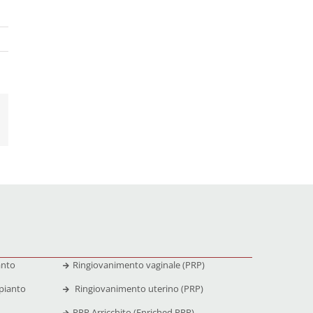
anto
Ringiovanimento vaginale (PRP)
pianto
Ringiovanimento uterino (PRP)
PRP Arricchito (Enriched PRP)