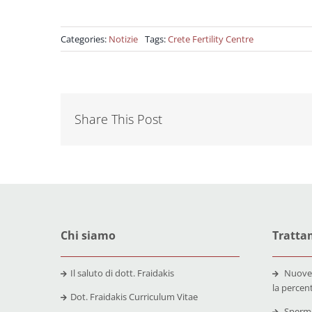
Categories:
Notizie
Tags:
Crete Fertility Centre
Share This Post
Chi siamo
Trattam
Il saluto di dott. Fraidakis
Nuove
la percen
Dot. Fraidakis Curriculum Vitae
Spermo