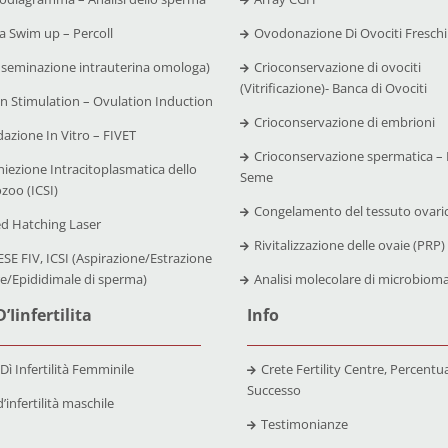
 Swim up – Percoll
Ovodonazione Di Ovociti Freschi
nseminazione intrauterina omologa)
Crioconservazione di ovociti
(Vitrificazione)- Banca di Ovociti
n Stimulation – Ovulation Induction
Crioconservazione di embrioni
azione In Vitro – FIVET
Crioconservazione spermatica – 
niezione Intracitoplasmatica dello
Seme
zoo (ICSI)
Congelamento del tessuto ovari
ed Hatching Laser
Rivitalizzazione delle ovaie (PRP)
SE FIV, ICSI (Aspirazione/Estrazione
re/Epididimale di sperma)
Analisi molecolare di microbiom
’Iinfertilita
Info
 Dì Infertilità Femminile
Crete Fertility Centre, Percentual
Successo
’infertilità maschile
Testimonianze