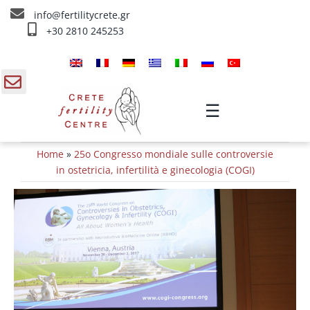
Skip
info@fertilitycrete.gr
to
+30 2810 245253
content
Home
Chi siamo
gle
☰
ding
Trattamenti d’infertilità
Home
»
25o Congresso mondiale sulle controversie
a
Ringiovanimento & Fertilità
in ostetricia, infertilità e ginecologia (COGI)
IV Trattamenti
Info
Contatta ci