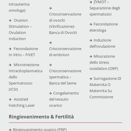
ZYMOT –
intrauterina
Separazione degli
omologa)
Crioconservazione
spermatozoi
Ovarion
di ovociti
Fecondazione
Stimulation –
(Vitrificazione)-
eterologa
Ovulation
Banca di Ovociti
Induction
Induzione
dell’ovulazione
Fecondazione
Crioconservazione
In Vitro – FIVET
di embrioni
Misurazione
dello stress
Microiniezione
ossidativo (ORP)
Intracitoplasmatica
Crioconservazione
dello
spermatica –
Surrogazione Dì
Spermatozoo
Banca del Seme
Maternita O
(ICSI)
Maternita Su
Congelamento
Commissione
Assisted
del tessuto
Hatching Laser
ovarico
Ringiovanimento & Fertilità
Ringiovanimento ovarico (PRP)