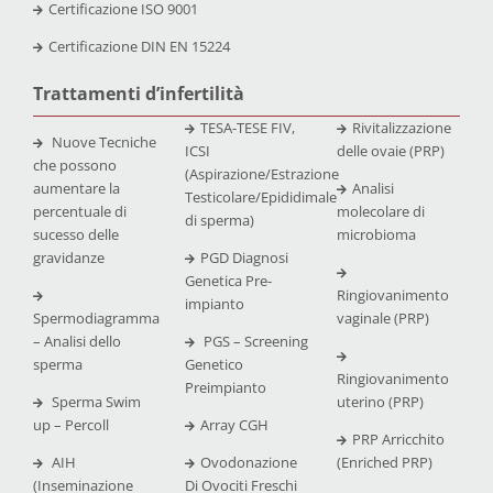
Certificazione
ISO 9001
Certificazione
DIN EN 15224
Trattamenti d’infertilità
TESA-TESE FIV,
Rivitalizzazione
Nuove Tecniche
ICSI
delle ovaie (PRP)
che possono
(Aspirazione/Estrazione
aumentare la
Analisi
Testicolare/Epididimale
percentuale di
molecolare di
di sperma)
sucesso delle
microbioma
gravidanze
PGD Diagnosi
Genetica Pre-
Ringiovanimento
impianto
Spermodiagramma
vaginale (PRP)
– Analisi dello
PGS – Screening
sperma
Genetico
Ringiovanimento
Preimpianto
Sperma Swim
uterino (PRP)
up – Percoll
Array CGH
PRP Arricchito
AIH
Ovodonazione
(Enriched PRP)
(Inseminazione
Di Ovociti Freschi