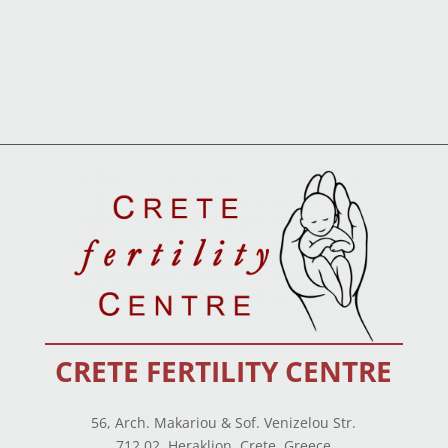
CRETE FERTILITY CENTRE
56, Arch. Makariou & Sof. Venizelou Str.
712 02, Heraklion, Crete, Greece