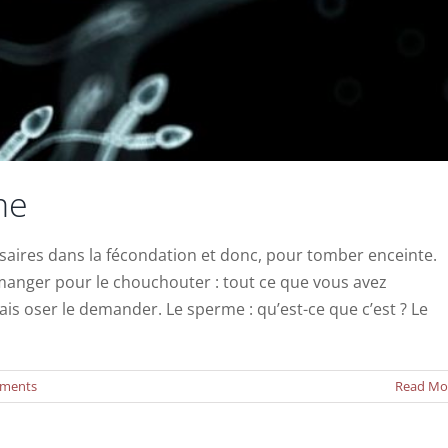
me
aires dans la fécondation et donc, pour tomber enceinte.
t manger pour le chouchouter : tout ce que vous avez
is oser le demander. Le sperme : qu’est-ce que c’est ? Le
ments
Read Mo