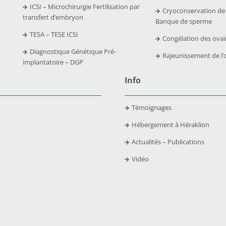
ICSI – Microchirurgie Fertilisation par
Cryoconservation de
transfert d’embryon
Banque de sperme
TESA – TESE ICSI
Congélation des ovai
Diagnostique Génétique Pré-
Rajeunissement de l’
implantatoire – DGP
Info
Témoignages
Hébergement à Héraklion
Actualités – Publications
Vidéo