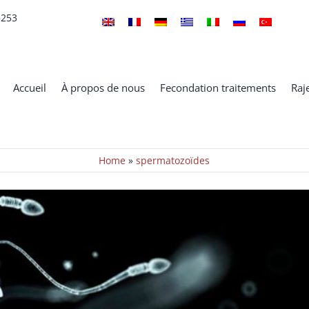
5253
avoir sur le sperme
Accueil
À propos de nous
Fecondation traitements
Raj
Actualités
Home
»
spermatozoïdes