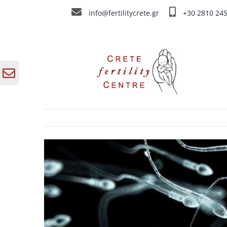
Skip
info@fertilitycrete.gr
+30 2810 24
to
content
Tout s
Toggle
Sliding
Bar
Area