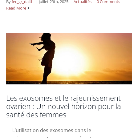
Les exosomes et le rajeunissement
By
fer_gr_dalth
|
juillet 29th, 2025
|
Actualités
|
0 Comments
Read More
ovarien : Un nouvel horizon pour la santé
des femmes
Actualités
Les exosomes et le rajeunissement
ovarien : Un nouvel horizon pour la
santé des femmes
L’utilisation des exosomes dans le