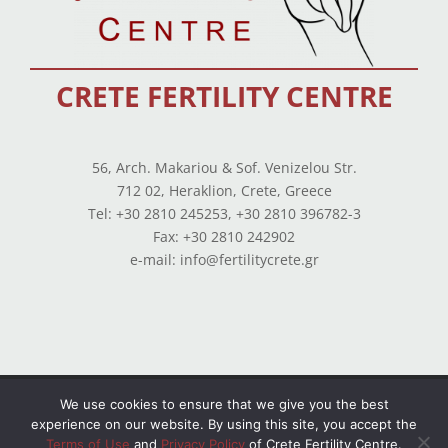
CRETE FERTILITY CENTRE
56, Arch. Makariou & Sof. Venizelou Str.
712 02, Heraklion, Crete, Greece
Tel: +30 2810 245253, +30 2810 396782-3
Fax: +30 2810 242902
e-mail: info@fertilitycrete.gr
Terms of use
–
Privacy Policy
–
Balance Sheets
We use cookies to ensure that we give you the best
experience on our website. By using this site, you accept the
© Copyright 2026 All Rights Reserved. Powered by
Terms of Use
and
Privacy Policy
of Crete Fertility Centre.