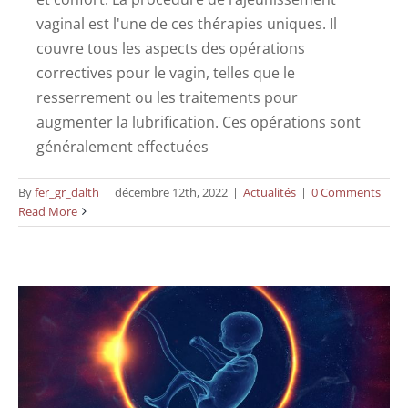
vaginal est l'une de ces thérapies uniques. Il
couvre tous les aspects des opérations
correctives pour le vagin, telles que le
resserrement ou les traitements pour
augmenter la lubrification. Ces opérations sont
généralement effectuées
Le rôle du stress oxydatif dans le
By
fer_gr_dalth
|
décembre 12th, 2022
|
Actualités
|
0 Comments
Read More
vieillissement ovarien – Une nouvelle
recherche
Actualités