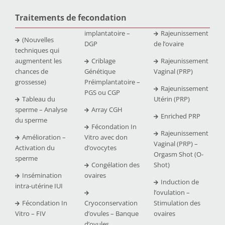
Traitements de fecondation
implantatoire –
Rajeunissement
(Nouvelles
DGP
de l’ovaire
techniques qui
augmentent les
Criblage
Rajeunissement
chances de
Génétique
Vaginal (PRP)
grossesse)
Préimplantatoire –
Rajeunissement
PGS ou CGP
Tableau du
Utérin (PRP)
sperme – Analyse
Array CGH
Enriched PRP
du sperme
Fécondation In
Rajeunissement
Amélioration –
Vitro avec don
Vaginal (PRP) –
Activation du
d’ovocytes
Orgasm Shot (O-
sperme
Congélation des
Shot)
Insémination
ovaires
Induction de
intra-utérine IUI
l’ovulation –
Fécondation In
Cryoconservation
Stimulation des
Vitro – FIV
d’ovules – Banque
ovaires
d’ovules