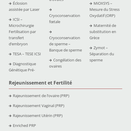
Éclosion
MiOXSYS –
assistée par Laser
Mesure du Stress
Cryoconservation
Oxydatif (ORP)
ICSI –
fœtale
Microchirurgie
Maternité de
Fertilisation par
substitution en
transfert
Cryoconservation
Grèce
d’embryon
de sperme –
Zymot –
Banque de sperme
TESA – TESE ICSI
Séparation du
Congélation des
sperme
Diagnostique
ovaires
Génétique Pré-
Rejeunissement et Fertilit
é
Rajeunissement de l’ovaire (PRP)
Rajeunissement Vaginal (PRP)
Rajeunissement Utérin (PRP)
Enriched PRP