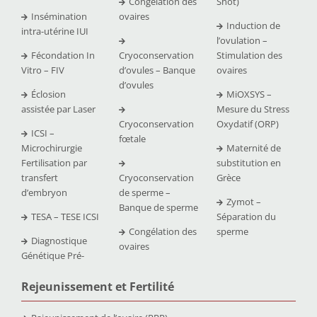
Congélation des
Shot)
Insémination
ovaires
Induction de
intra-utérine IUI
l’ovulation –
Fécondation In
Cryoconservation
Stimulation des
Vitro – FIV
d’ovules – Banque
ovaires
d’ovules
Éclosion
MiOXSYS –
assistée par Laser
Mesure du Stress
Cryoconservation
Oxydatif (ORP)
ICSI –
fœtale
Microchirurgie
Maternité de
Fertilisation par
substitution en
transfert
Cryoconservation
Grèce
d’embryon
de sperme –
Zymot –
Banque de sperme
TESA – TESE ICSI
Séparation du
Congélation des
sperme
Diagnostique
ovaires
Génétique Pré-
Rejeunissement et Fertilit
é