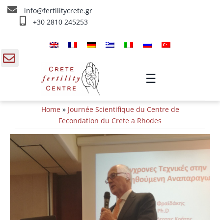
Skip
info@fertilitycrete.gr
to
+30 2810 245253
content
Accueil
À propos de nous
gle
☰
ding
Fecondation traitements
Home
»
Journée Scientifique du Centre de
a
Rajeunissement et Fertilité
Fecondation du Crete a Rhodes
IV traitements
Info
Contact