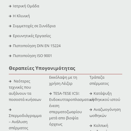
Ιατρική Ομάδα
Η Κλινική
Συμμετοχές σε Συνέδρια
Ερευνητικές Εργασίες
Πιστοποίηση DIN EN 15224
Πιστοποίηση ISO 9001
Θεραπείες Υπογονιμότητας
Εκκόλαψη με τη
Τράπεζα
Νεότερες
χρήση Λέιζερ
σπέρματος
τεχνικές που
αυξάνουν τα
TESA-TESE ICSI:
Κατάψυξη
ποσοστά κυήσεων
Ενδοκυτταροπλασματική
ωοθηκικού ιστού
ένεση
Αναζωογόνηση
σπερματοζωαρίου
Σπερμοδιάγραμμα
ωοθηκών
μετά απο βιοψία
– Ανάλυση
όρχεως
Κολπική
σπέρματος