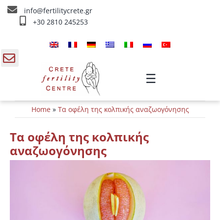
Skip
info@fertilitycrete.gr
to
+30 2810 245253
content
Αρχική
Ποιοί είμαστε
gle
☰
ding
Θεραπείες Υπογονιμότητας
Home
»
Τα οφέλη της κολπικής αναζωογόνησης
a
Θεραπείες Αναζωογόνησης
Τα οφέλη της κολπικής
Θεραπείες IV
αναζωογόνησης
Πληροφορίες
Επικοινωνία