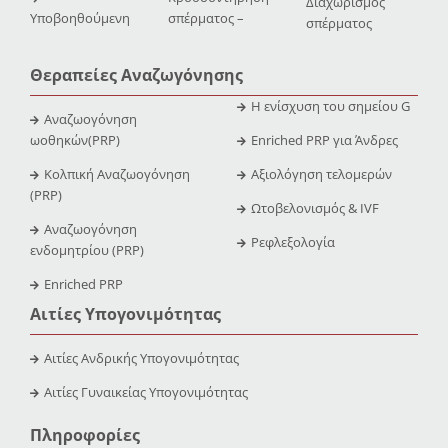
Διαχωρισμός
Υποβοηθούμενη
σπέρματος –
σπέρματος
Θεραπείες Αναζωγόνησης
Η ενίσχυση του σημείου G
Αναζωογόνηση
ωοθηκών(PRP)
Enriched PRP για Άνδρες
Κολπική Αναζωογόνηση
Αξιολόγηση τελομερών
(PRP)
Ωτοβελονισμός & IVF
Αναζωογόνηση
Ρεφλεξολογία
ενδομητρίου (PRP)
Enriched PRP
Αιτίες Υπογονιμότητας
Αιτίες Ανδρικής Υπογονιμότητας
Αιτίες Γυναικείας Υπογονιμότητας
Πληροφορίες