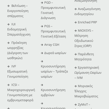
Αναζωογόνηση
PGD –
Βελτίωση –
Προεμφυτευτική
Αναζωογόνηση
Ενεργοποίηση
Γενετική
ενδομητρίου
σπέρματος
Διάγνωση
Enriched PRP
IUI
PGS –
Ενδομητρική
MiOXSYS –
Προεμφυτευτική
Σπερματέγχυση
Μέτρηση
Γενετική Εξέταση
Οξειδωτικού
Πρόκληση
Array CGH
Στρες (ORP)
ωορρηξίας
(Διέγερση των
Δωρεά ωαρίων
Παρένθετη
ωοθηκών)
Μητρότητα
IVF
Κρυοσυντήρηση
Εργαστηριακή
Εξωσωματική
ωαρίων – Τράπεζα
Ωρίμανση Ωαρίων
Γονιμοποίηση
ωαρίων
– IVM
ICSI –
Μοριακός
Μικροχειρουργική
Κρυοσυντήρηση
Έλεγχος
Γονιμοποίηση με
εμβρύων
Μικροβιώματος
εμβρυομεταφορά
ZyMoT –
Κρυοσυντήρηση